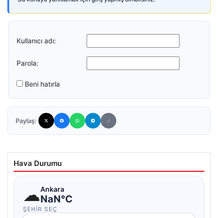
Kullanıcı adı:
Parola:
Beni hatırla
Paylaş:
Hava Durumu
☁
Ankara
NaN°C
ŞEHIR SEÇ