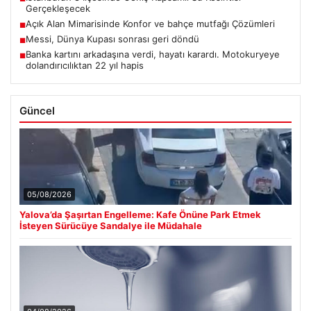
Gerçekleşecek
Açık Alan Mimarisinde Konfor ve bahçe mutfağı Çözümleri
■
Messi, Dünya Kupası sonrası geri döndü
■
Banka kartını arkadaşına verdi, hayatı karardı. Motokuryeye
■
dolandırıcılıktan 22 yıl hapis
Güncel
05/08/2026
Yalova’da Şaşırtan Engelleme: Kafe Önüne Park Etmek
İsteyen Sürücüye Sandalye ile Müdahale