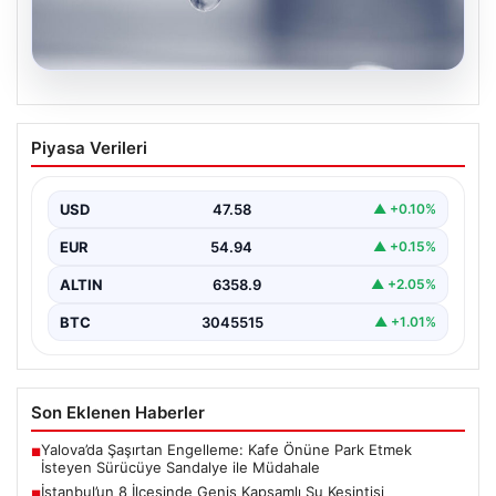
04.08.2026
İstanbul’un 8 İlçesinde Geniş Kapsamlı
Piyasa Verileri
Su Kesintisi Gerçekleşecek
İstanbul Su ve Kanalizasyon İdaresi (İSKİ), 5 Ağustos'ta
önemli altyapı yenileme çalışmaları kapsamında şehrin…
USD
47.58
▲ +0.10%
EUR
54.94
▲ +0.15%
ALTIN
6358.9
▲ +2.05%
BTC
3045515
▲ +1.01%
Son Eklenen Haberler
Yalova’da Şaşırtan Engelleme: Kafe Önüne Park Etmek
■
İsteyen Sürücüye Sandalye ile Müdahale
İstanbul’un 8 İlçesinde Geniş Kapsamlı Su Kesintisi
■