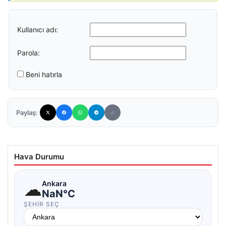
Kullanıcı adı:
Parola:
Beni hatırla
Paylaş:
Hava Durumu
☁
Ankara
NaN°C
ŞEHIR SEÇ