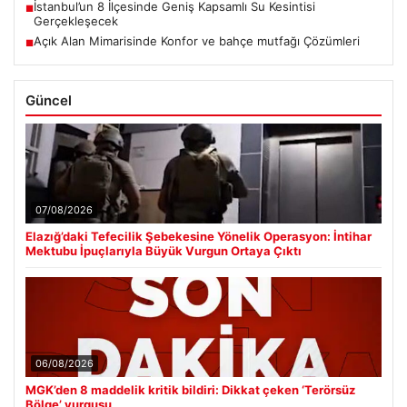
İstanbul’un 8 İlçesinde Geniş Kapsamlı Su Kesintisi
■
Gerçekleşecek
Açık Alan Mimarisinde Konfor ve bahçe mutfağı Çözümleri
■
Güncel
07/08/2026
Elazığ’daki Tefecilik Şebekesine Yönelik Operasyon: İntihar
Mektubu İpuçlarıyla Büyük Vurgun Ortaya Çıktı
06/08/2026
MGK’den 8 maddelik kritik bildiri: Dikkat çeken ‘Terörsüz
Bölge’ vurgusu