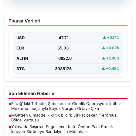
06.08.2026
MGK’den 8 maddelik kritik bildiri: Dikkat
Piyasa Verileri
çeken ‘Terörsüz Bölge’ vurgusu
USD
47.71
▲ +0.17%
EUR
55.03
▲ +0.02%
ALTIN
6622.6
▲ +2.00%
BTC
3086176
▲ +0.45%
Son Eklenen Haberler
Elazığ’daki Tefecilik Şebekesine Yönelik Operasyon: İntihar
■
Mektubu İpuçlarıyla Büyük Vurgun Ortaya Çıktı
MGK’den 8 maddelik kritik bildiri: Dikkat çeken ‘Terörsüz
■
Bölge’ vurgusu
Yalova’da Şaşırtan Engelleme: Kafe Önüne Park Etmek
■
İsteyen Sürücüye Sandalye ile Müdahale