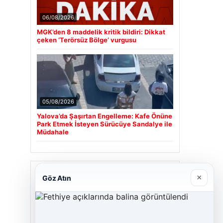
06/08/2026
MGK’den 8 maddelik kritik bildiri: Dikkat
çeken ‘Terörsüz Bölge’ vurgusu
05/08/2026
Yalova’da Şaşırtan Engelleme: Kafe Önüne
Park Etmek İsteyen Sürücüye Sandalye ile
Müdahale
Son Eklenen Firmalar
×
Göz Atın