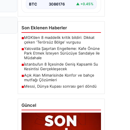
BTC
3086176
▲ +0.45%
Son Eklenen Haberler
MGK’den 8 maddelik kritik bildiri: Dikkat
■
çeken ‘Terörsüz Bölge’ vurgusu
Yalova’da Şaşırtan Engelleme: Kafe Önüne
■
Park Etmek İsteyen Sürücüye Sandalye ile
Müdahale
İstanbul’un 8 İlçesinde Geniş Kapsamlı Su
■
Kesintisi Gerçekleşecek
Açık Alan Mimarisinde Konfor ve bahçe
■
mutfağı Çözümleri
Messi, Dünya Kupası sonrası geri döndü
■
Güncel