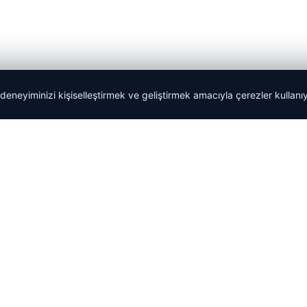
 deneyiminizi kişiselleştirmek ve geliştirmek amacıyla çerezler kullan
Tercüme Bürosu
|
Malta Dil Okulu
|
lemagrup.com.tr