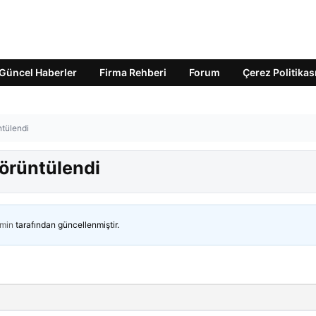
Güncel Haberler
Firma Rehberi
Forum
Çerez Politikas
ntülendi
görüntülendi
min
tarafından güncellenmiştir.