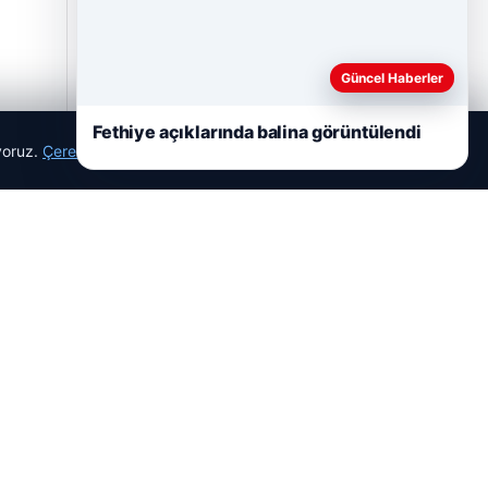
Güncel Haberler
Fethiye açıklarında balina görüntülendi
ıyoruz.
Çerez Politikamız
Reddet
Kabul Et
Hastaş Beton
26/05/2026