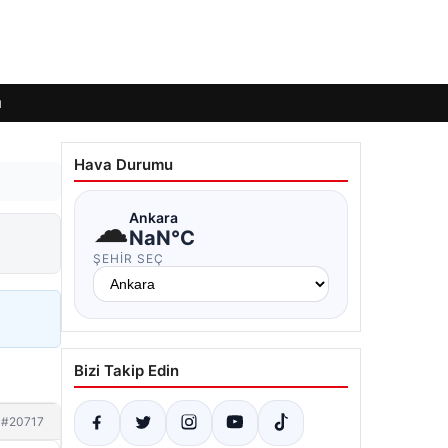
ı
Hava Durumu
☁
Ankara
NaN°C
ŞEHIR SEÇ
Bizi Takip Edin
#20717