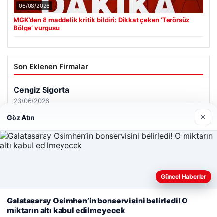
06/08/2026
MGK’den 8 maddelik kritik bildiri: Dikkat çeken ‘Terörsüz
Bölge’ vurgusu
Son Eklenen Firmalar
Cengiz Sigorta
23/06/2026
×
Göz Atın
Web sitemizi nasıl kullandığınızı daha iyi anlayabilmek,
Güncel Haberler
© 2026 Analiz Gazete – Güncel Haberler
deneyiminizi kişiselleştirmek ve geliştirmek amacıyla çerezler
Tercüme Bürosu
|
Malta Dil Okulu
|
lemagrup.com.tr
kullanıyoruz.
Çerez Politikamız
Galatasaray Osimhen’in bonservisini belirledi! O
riş
t
t
t
 escort
 escort
 escort
cort
İzle
 escort
 escort
 escort
s giriş
er escort
scort
cio
lkalı escort
stanbul escort
miktarın altı kabul edilmeyecek
Reddet
Kabul Et