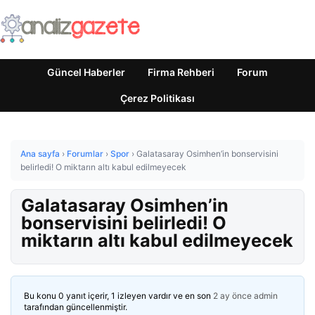
Güncel Haberler
Firma Rehberi
Forum
Çerez Politikası
Ana sayfa
›
Forumlar
›
Spor
›
Galatasaray Osimhen’in bonservisini
belirledi! O miktarın altı kabul edilmeyecek
Galatasaray Osimhen’in
bonservisini belirledi! O
miktarın altı kabul edilmeyecek
Bu konu 0 yanıt içerir, 1 izleyen vardır ve en son
2 ay önce
admin
tarafından güncellenmiştir.