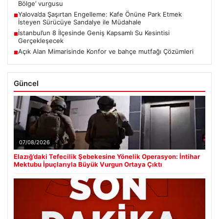
Bölge’ vurgusu
Yalova’da Şaşırtan Engelleme: Kafe Önüne Park Etmek
■
İsteyen Sürücüye Sandalye ile Müdahale
İstanbul’un 8 İlçesinde Geniş Kapsamlı Su Kesintisi
■
Gerçekleşecek
Açık Alan Mimarisinde Konfor ve bahçe mutfağı Çözümleri
■
Güncel
07/08/2026
Elazığ’daki Tefecilik Şebekesine Yönelik Operasyon: İntihar
Mektubu İpuçlarıyla Büyük Vurgun Ortaya Çıktı