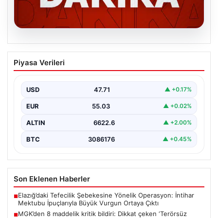
06.08.2026
MGK’den 8 maddelik kritik bildiri: Dikkat
Piyasa Verileri
çeken ‘Terörsüz Bölge’ vurgusu
USD
47.71
▲ +0.17%
EUR
55.03
▲ +0.02%
ALTIN
6622.6
▲ +2.00%
BTC
3086176
▲ +0.45%
Son Eklenen Haberler
Elazığ’daki Tefecilik Şebekesine Yönelik Operasyon: İntihar
■
Mektubu İpuçlarıyla Büyük Vurgun Ortaya Çıktı
MGK’den 8 maddelik kritik bildiri: Dikkat çeken ‘Terörsüz
■