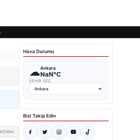
ı
Hava Durumu
☁
Ankara
NaN°C
ŞEHIR SEÇ
Bizi Takip Edin
#20654