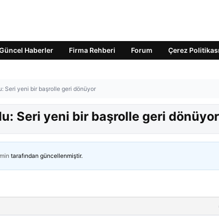
Güncel Haberler
Firma Rehberi
Forum
Çerez Politikas
 Seri yeni bir başrolle geri dönüyor
: Seri yeni bir başrolle geri dönüyor
min
tarafından güncellenmiştir.