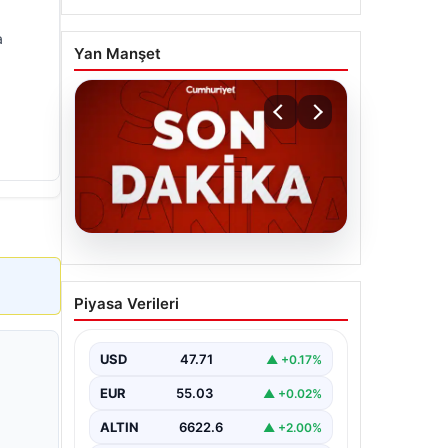
a
Yan Manşet
06.08.2026
MGK’den 8 maddelik kritik
Piyasa Verileri
bildiri: Dikkat çeken
‘Terörsüz Bölge’ vurgusu
USD
47.71
▲ +0.17%
EUR
55.03
▲ +0.02%
ALTIN
6622.6
▲ +2.00%