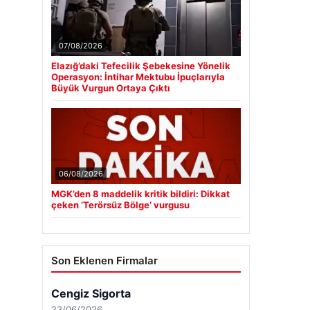
07/08/2026
Elazığ’daki Tefecilik Şebekesine Yönelik
Operasyon: İntihar Mektubu İpuçlarıyla
Büyük Vurgun Ortaya Çıktı
06/08/2026
MGK’den 8 maddelik kritik bildiri: Dikkat
çeken ‘Terörsüz Bölge’ vurgusu
Son Eklenen Firmalar
Cengiz Sigorta
23/06/2026