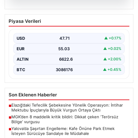
06.08.2026
MGK’den 8 maddelik kritik bildiri: Dikkat
Piyasa Verileri
çeken ‘Terörsüz Bölge’ vurgusu
USD
47.71
▲ +0.17%
EUR
55.03
▲ +0.02%
ALTIN
6622.6
▲ +2.00%
BTC
3086176
▲ +0.45%
Son Eklenen Haberler
Elazığ’daki Tefecilik Şebekesine Yönelik Operasyon: İntihar
■
Mektubu İpuçlarıyla Büyük Vurgun Ortaya Çıktı
MGK’den 8 maddelik kritik bildiri: Dikkat çeken ‘Terörsüz
■
Bölge’ vurgusu
Yalova’da Şaşırtan Engelleme: Kafe Önüne Park Etmek
■
İsteyen Sürücüye Sandalye ile Müdahale