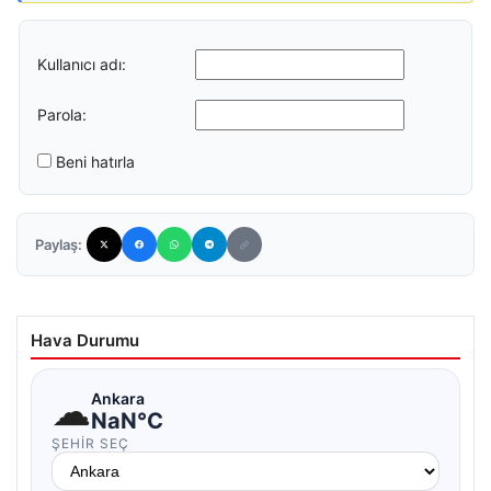
Kullanıcı adı:
Parola:
Beni hatırla
Paylaş:
Hava Durumu
☁
Ankara
NaN°C
ŞEHIR SEÇ