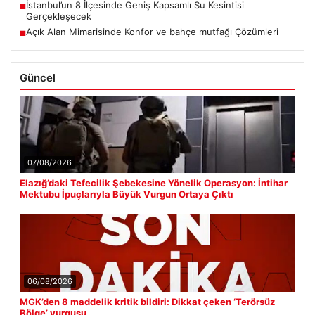
İstanbul’un 8 İlçesinde Geniş Kapsamlı Su Kesintisi
■
Gerçekleşecek
Açık Alan Mimarisinde Konfor ve bahçe mutfağı Çözümleri
■
Güncel
07/08/2026
Elazığ’daki Tefecilik Şebekesine Yönelik Operasyon: İntihar
Mektubu İpuçlarıyla Büyük Vurgun Ortaya Çıktı
06/08/2026
MGK’den 8 maddelik kritik bildiri: Dikkat çeken ‘Terörsüz
Bölge’ vurgusu