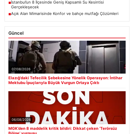
İstanbul’un 8 İlçesinde Geniş Kapsamlı Su Kesintisi
■
Gerçekleşecek
Açık Alan Mimarisinde Konfor ve bahçe mutfağı Çözümleri
■
Güncel
07/08/2026
Elazığ’daki Tefecilik Şebekesine Yönelik Operasyon: İntihar
Mektubu İpuçlarıyla Büyük Vurgun Ortaya Çıktı
06/08/2026
MGK’den 8 maddelik kritik bildiri: Dikkat çeken ‘Terörsüz
Bölge’ vurgusu