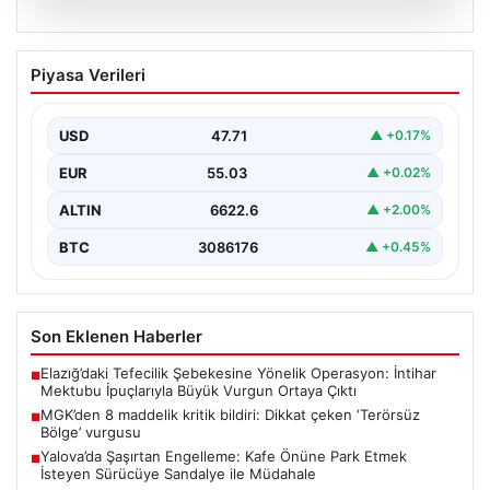
06.08.2026
MGK’den 8 maddelik kritik bildiri: Dikkat
Piyasa Verileri
çeken ‘Terörsüz Bölge’ vurgusu
USD
47.71
▲ +0.17%
EUR
55.03
▲ +0.02%
ALTIN
6622.6
▲ +2.00%
BTC
3086176
▲ +0.45%
Son Eklenen Haberler
Elazığ’daki Tefecilik Şebekesine Yönelik Operasyon: İntihar
■
Mektubu İpuçlarıyla Büyük Vurgun Ortaya Çıktı
MGK’den 8 maddelik kritik bildiri: Dikkat çeken ‘Terörsüz
■
Bölge’ vurgusu
Yalova’da Şaşırtan Engelleme: Kafe Önüne Park Etmek
■
İsteyen Sürücüye Sandalye ile Müdahale