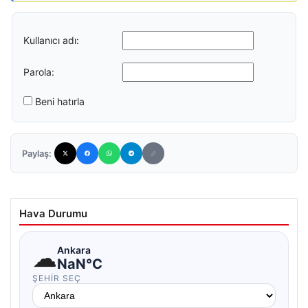
Kullanıcı adı:
Parola:
Beni hatırla
Paylaş:
Hava Durumu
☁
Ankara
NaN°C
ŞEHIR SEÇ