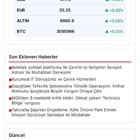
modernizasyon süreçlerinde boşa…
EUR
55.25
▲ +0.32%
ALTIN
6660.6
▲ +2.59%
BTC
3095966
▲ +0.31%
Son Eklenen Haberler
Kelebek sohbet platformu İle Çevrim içi İletişimin Seviyeli
■
Adresi Ve Muhabbet Deneyimi
Kurumsal IT Dönüşümü ve Çevre Hizmetleri
■
Elazığ’daki Tefecilik Şebekesine Yönelik Operasyon: İntihar
■
Mektubu İpuçlarıyla Büyük Vurgun Ortaya Çıktı
MGK’den 8 maddelik kritik bildiri: Dikkat çeken ‘Terörsüz
■
Bölge’ vurgusu
Yalova’da Şaşırtan Engelleme: Kafe Önüne Park Etmek
■
İsteyen Sürücüye Sandalye ile Müdahale
Güncel