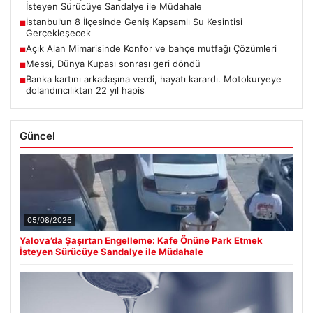
İsteyen Sürücüye Sandalye ile Müdahale
İstanbul’un 8 İlçesinde Geniş Kapsamlı Su Kesintisi
■
Gerçekleşecek
Açık Alan Mimarisinde Konfor ve bahçe mutfağı Çözümleri
■
Messi, Dünya Kupası sonrası geri döndü
■
Banka kartını arkadaşına verdi, hayatı karardı. Motokuryeye
■
dolandırıcılıktan 22 yıl hapis
Güncel
05/08/2026
Yalova’da Şaşırtan Engelleme: Kafe Önüne Park Etmek
İsteyen Sürücüye Sandalye ile Müdahale