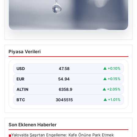
04.08.2026
İstanbul’un 8 İlçesinde Geniş Kapsamlı
Piyasa Verileri
Su Kesintisi Gerçekleşecek
İstanbul Su ve Kanalizasyon İdaresi (İSKİ), 5 Ağustos'ta
önemli altyapı yenileme çalışmaları kapsamında şehrin…
USD
47.58
▲ +0.10%
EUR
54.94
▲ +0.15%
ALTIN
6358.9
▲ +2.05%
BTC
3045515
▲ +1.01%
Son Eklenen Haberler
Yalova’da Şaşırtan Engelleme: Kafe Önüne Park Etmek
■