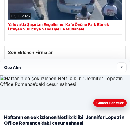
05/08/2026
Yalova’da Şaşırtan Engelleme: Kafe Önüne Park Etmek
İsteyen Sürücüye Sandalye ile Müdahale
Son Eklenen Firmalar
Cengiz Sigorta
×
Göz Atın
23/06/2026
Web sitemizi nasıl kullandığınızı daha iyi anlayabilmek,
Güncel Haberler
deneyiminizi kişiselleştirmek ve geliştirmek amacıyla çerezler
kullanıyoruz.
Çerez Politikamız
Haftanın en çok izlenen Netflix klibi: Jennifer Lopez’in
© 2026 Analiz Gazete – Güncel Haberler
Office Romance’daki cesur sahnesi
Reddet
Kabul Et