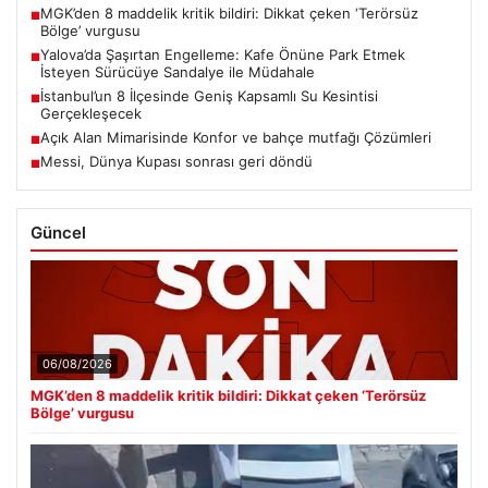
MGK’den 8 maddelik kritik bildiri: Dikkat çeken ‘Terörsüz
■
Bölge’ vurgusu
Yalova’da Şaşırtan Engelleme: Kafe Önüne Park Etmek
■
İsteyen Sürücüye Sandalye ile Müdahale
İstanbul’un 8 İlçesinde Geniş Kapsamlı Su Kesintisi
■
Gerçekleşecek
Açık Alan Mimarisinde Konfor ve bahçe mutfağı Çözümleri
■
Messi, Dünya Kupası sonrası geri döndü
■
Güncel
06/08/2026
MGK’den 8 maddelik kritik bildiri: Dikkat çeken ‘Terörsüz
Bölge’ vurgusu