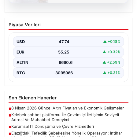
08.08.2026
Kelebek sohbet platformu İle Çevrim içi
Piyasa Verileri
İletişimin Seviyeli Adresi Ve Muhabbet
Deneyimi
USD
47.74
▲ +0.18%
İnternet ortamında insanların seviyeli bir şekilde irtibat
kurması ciddi bir değer taşımaktadır. Günümüzde
EUR
55.25
▲ +0.32%
çeşitli…
ALTIN
6660.6
▲ +2.59%
BTC
3095966
▲ +0.31%
Son Eklenen Haberler
8 Nisan 2026 Güncel Altın Fiyatları ve Ekonomik Gelişmeler
■
Kelebek sohbet platformu İle Çevrim içi İletişimin Seviyeli
■
Adresi Ve Muhabbet Deneyimi
Kurumsal IT Dönüşümü ve Çevre Hizmetleri
■
Elazığ’daki Tefecilik Şebekesine Yönelik Operasyon: İntihar
■