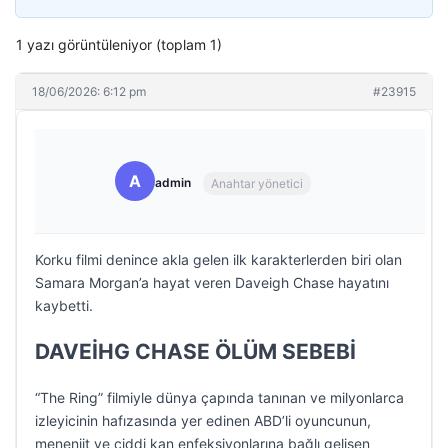
1 yazı görüntüleniyor (toplam 1)
18/06/2026: 6:12 pm
#23915
A
admin
Anahtar yönetici
Korku filmi denince akla gelen ilk karakterlerden biri olan
Samara Morgan’a hayat veren Daveigh Chase hayatını
kaybetti.
DAVEİHG CHASE ÖLÜM SEBEBİ
“The Ring” filmiyle dünya çapında tanınan ve milyonlarca
izleyicinin hafızasında yer edinen ABD’li oyuncunun,
menenjit ve ciddi kan enfeksiyonlarına bağlı gelişen