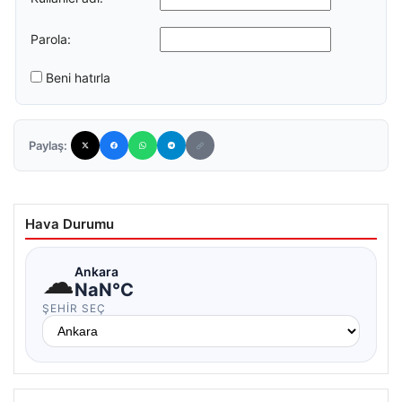
Parola:
Beni hatırla
Paylaş:
Hava Durumu
☁
Ankara
NaN°C
ŞEHIR SEÇ