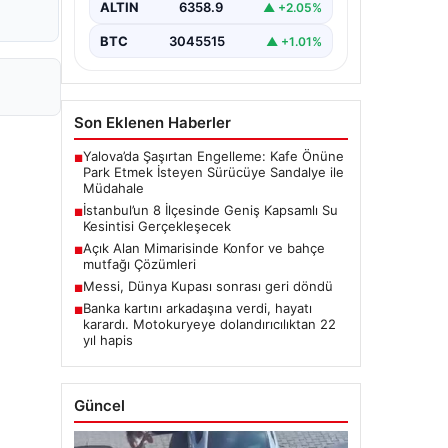
ALTIN
6358.9
▲ +2.05%
BTC
3045515
▲ +1.01%
Son Eklenen Haberler
Yalova’da Şaşırtan Engelleme: Kafe Önüne
■
Park Etmek İsteyen Sürücüye Sandalye ile
Müdahale
İstanbul’un 8 İlçesinde Geniş Kapsamlı Su
■
Kesintisi Gerçekleşecek
Açık Alan Mimarisinde Konfor ve bahçe
■
mutfağı Çözümleri
Messi, Dünya Kupası sonrası geri döndü
■
Banka kartını arkadaşına verdi, hayatı
■
karardı. Motokuryeye dolandırıcılıktan 22
yıl hapis
Güncel