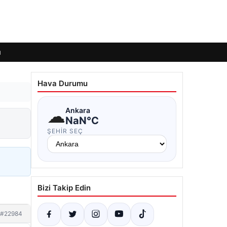
ı
Hava Durumu
☁
Ankara
NaN°C
ŞEHIR SEÇ
Bizi Takip Edin
#22984