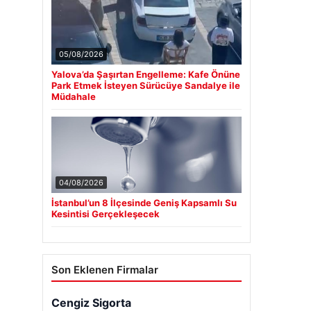
05/08/2026
Yalova’da Şaşırtan Engelleme: Kafe Önüne
Park Etmek İsteyen Sürücüye Sandalye ile
Müdahale
04/08/2026
İstanbul’un 8 İlçesinde Geniş Kapsamlı Su
Kesintisi Gerçekleşecek
Son Eklenen Firmalar
Cengiz Sigorta