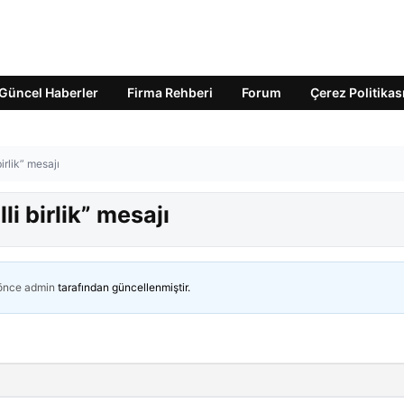
Güncel Haberler
Firma Rehberi
Forum
Çerez Politikas
rlik” mesajı
i birlik” mesajı
 önce
admin
tarafından güncellenmiştir.