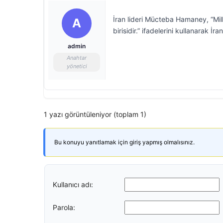
İran lideri Mücteba Hamaney, “Mill
A
birisidir.” ifadelerini kullanarak İran
admin
Anahtar
yönetici
1 yazı görüntüleniyor (toplam 1)
Bu konuyu yanıtlamak için giriş yapmış olmalısınız.
Kullanıcı adı:
Parola: