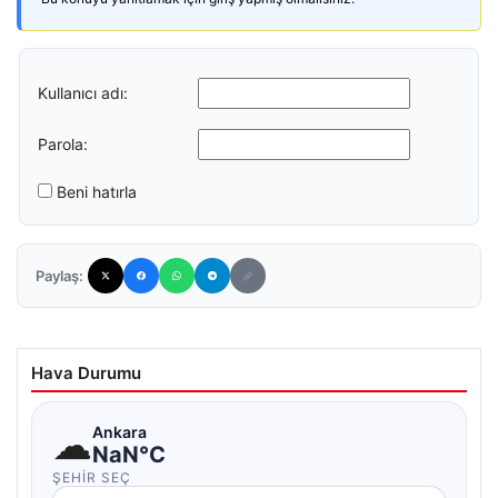
Kullanıcı adı:
Parola:
Beni hatırla
Paylaş:
Hava Durumu
☁
Ankara
NaN°C
ŞEHIR SEÇ