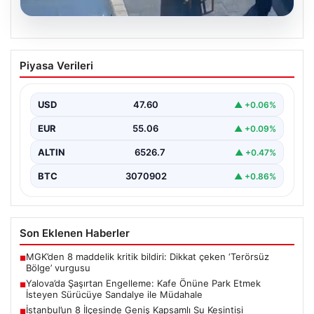
05.08.2026
Yalova’da Şaşırtan Engelleme: Kafe
Piyasa Verileri
Önüne Park Etmek İsteyen Sürücüye
Sandalye ile Müdahale
USD
47.60
▲ +0.06%
Yalova'da yaşanan sıra dışı bir olay, gündeme damgasını
vurdu. Adnan Menderes Mahallesi Ufuk Sokak'ta…
EUR
55.06
▲ +0.09%
ALTIN
6526.7
▲ +0.47%
BTC
3070902
▲ +0.86%
Son Eklenen Haberler
MGK’den 8 maddelik kritik bildiri: Dikkat çeken ‘Terörsüz
■
Bölge’ vurgusu
Yalova’da Şaşırtan Engelleme: Kafe Önüne Park Etmek
■
İsteyen Sürücüye Sandalye ile Müdahale
İstanbul’un 8 İlçesinde Geniş Kapsamlı Su Kesintisi
■