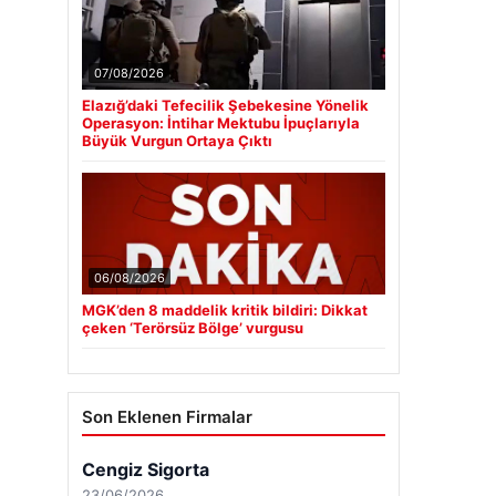
07/08/2026
Elazığ’daki Tefecilik Şebekesine Yönelik
Operasyon: İntihar Mektubu İpuçlarıyla
Büyük Vurgun Ortaya Çıktı
06/08/2026
MGK’den 8 maddelik kritik bildiri: Dikkat
çeken ‘Terörsüz Bölge’ vurgusu
Son Eklenen Firmalar
Cengiz Sigorta
23/06/2026