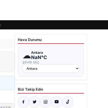
ı
Hava Durumu
☁
Ankara
NaN°C
ŞEHIR SEÇ
Bizi Takip Edin
#21376