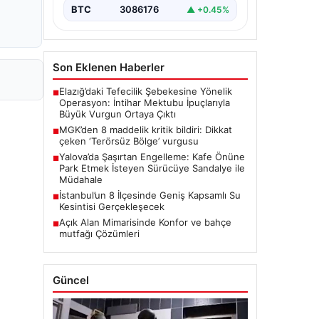
BTC
3086176
▲ +0.45%
Son Eklenen Haberler
Elazığ’daki Tefecilik Şebekesine Yönelik
■
Operasyon: İntihar Mektubu İpuçlarıyla
Büyük Vurgun Ortaya Çıktı
MGK’den 8 maddelik kritik bildiri: Dikkat
■
çeken ‘Terörsüz Bölge’ vurgusu
Yalova’da Şaşırtan Engelleme: Kafe Önüne
■
Park Etmek İsteyen Sürücüye Sandalye ile
Müdahale
İstanbul’un 8 İlçesinde Geniş Kapsamlı Su
■
Kesintisi Gerçekleşecek
Açık Alan Mimarisinde Konfor ve bahçe
■
mutfağı Çözümleri
Güncel