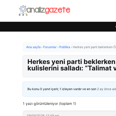
Ana sayfa
›
Forumlar
›
Politika
›
Herkes yeni parti beklerken Özg
Herkes yeni parti beklerken
kulislerini salladı: “Talimat v
Bu konu 0 yanıt içerir, 1 izleyen vardır ve en son
2 ay önce
ad
1 yazı görüntüleniyor (toplam 1)
08/06/2026: 12:49 am