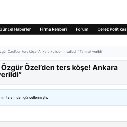
Güncel Haberler
Firma Rehberi
Forum
Çerez Politikas
ür Özel’den ters köşe! Ankara kulislerini salladı: “Talimat verildi”
 Özgür Özel’den ters köşe! Ankara
erildi”
min
tarafından güncellenmiştir.