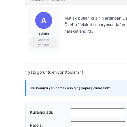
Mutlak butlan krizinin ardından Ö
A
Özel’in “felaket senaryosunda” yen
hareketlendirdi.
admin
Anahtar
yönetici
1 yazı görüntüleniyor (toplam 1)
Bu konuyu yanıtlamak için giriş yapmış olmalısınız.
Kullanıcı adı:
Parola: