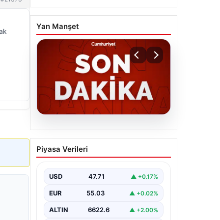
Yan Manşet
cak
06.08.2026
MGK’den 8 maddelik kritik
Piyasa Verileri
bildiri: Dikkat çeken
‘Terörsüz Bölge’ vurgusu
USD
47.71
▲ +0.17%
EUR
55.03
▲ +0.02%
ALTIN
6622.6
▲ +2.00%