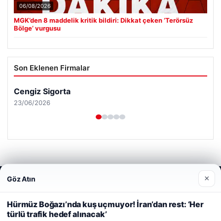
06/08/2026
MGK’den 8 maddelik kritik bildiri: Dikkat çeken ‘Terörsüz
Bölge’ vurgusu
Son Eklenen Firmalar
Cengiz Sigorta
23/06/2026
×
Göz Atın
Web sitemizi nasıl kullandığınızı daha iyi anlayabilmek,
© 2026 Analiz Gazete – Güncel Haberler
deneyiminizi kişiselleştirmek ve geliştirmek amacıyla çerezler
Tercüme Bürosu
|
Malta Dil Okulu
|
lemagrup.com.tr
kullanıyoruz.
Çerez Politikamız
Hürmüz Boğazı’nda kuş uçmuyor! İran’dan rest: ‘Her
iş
t
t
t
escort
escort
escort
cort
İzle
escort
escort
escort
s giriş
r escort
scort
cio
lkalı escort
tanbul escort
türlü trafik hedef alınacak’
Reddet
Kabul Et