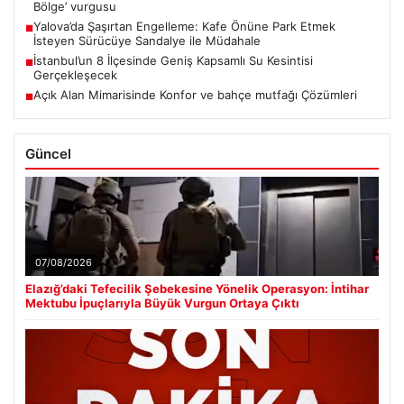
Bölge’ vurgusu
Yalova’da Şaşırtan Engelleme: Kafe Önüne Park Etmek
■
İsteyen Sürücüye Sandalye ile Müdahale
İstanbul’un 8 İlçesinde Geniş Kapsamlı Su Kesintisi
■
Gerçekleşecek
Açık Alan Mimarisinde Konfor ve bahçe mutfağı Çözümleri
■
Güncel
07/08/2026
Elazığ’daki Tefecilik Şebekesine Yönelik Operasyon: İntihar
Mektubu İpuçlarıyla Büyük Vurgun Ortaya Çıktı