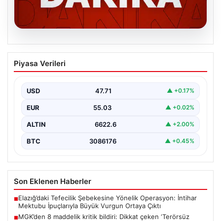
06.08.2026
MGK’den 8 maddelik kritik bildiri: Dikkat
Piyasa Verileri
çeken ‘Terörsüz Bölge’ vurgusu
USD
47.71
▲ +0.17%
EUR
55.03
▲ +0.02%
ALTIN
6622.6
▲ +2.00%
BTC
3086176
▲ +0.45%
Son Eklenen Haberler
Elazığ’daki Tefecilik Şebekesine Yönelik Operasyon: İntihar
■
Mektubu İpuçlarıyla Büyük Vurgun Ortaya Çıktı
MGK’den 8 maddelik kritik bildiri: Dikkat çeken ‘Terörsüz
■