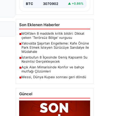
BTC
3070902
▲ +0.86%
Son Eklenen Haberler
MGK’den 8 maddelik kritik bildiri: Dikkat
■
çeken ‘Terörsüz Bölge’ vurgusu
Yalova’da Şaşırtan Engelleme: Kafe Önüne
■
Park Etmek İsteyen Sürücüye Sandalye ile
Müdahale
İstanbul’un 8 İlçesinde Geniş Kapsamlı Su
■
Kesintisi Gerçekleşecek
Açık Alan Mimarisinde Konfor ve bahçe
■
mutfağı Çözümleri
Messi, Dünya Kupası sonrası geri döndü
■
Güncel