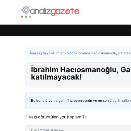
Ana sayfa
›
Forumlar
›
Spor
›
İbrahim Hacıosmanoğlu, Galatasa
İbrahim Hacıosmanoğlu, Gal
katılmayacak!
Bu konu 0 yanıt içerir, 1 izleyen vardır ve en son
2 ay 3 hafta
1 yazı görüntüleniyor (toplam 1)
11/05/2026: 9:49 pm