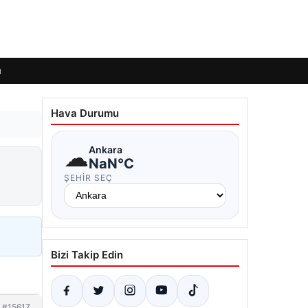
ı
Hava Durumu
☁
Ankara
NaN°C
ŞEHIR SEÇ
Bizi Takip Edin
#15617