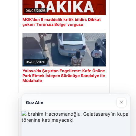
06/08/2026
MGK’den 8 maddelik kritik bildiri: Dikkat
çeken ‘Terörsüz Bölge’ vurgusu
05/08/2026
Yalova’da Şaşırtan Engelleme: Kafe Önüne
Park Etmek İsteyen Sürücüye Sandalye ile
Müdahale
×
Göz Atın
Son Eklenen Firmalar