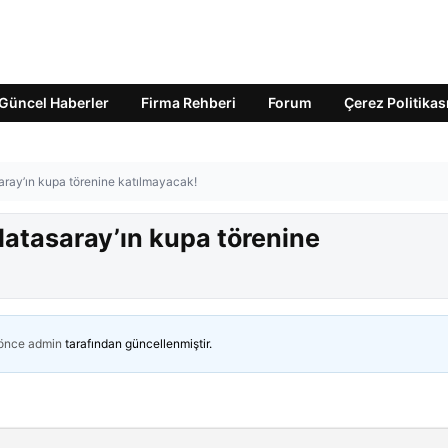
Güncel Haberler
Firma Rehberi
Forum
Çerez Politikas
ray’ın kupa törenine katılmayacak!
atasaray’ın kupa törenine
 önce
admin
tarafından güncellenmiştir.