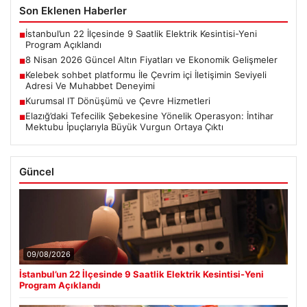
Son Eklenen Haberler
İstanbul’un 22 İlçesinde 9 Saatlik Elektrik Kesintisi-Yeni
■
Program Açıklandı
8 Nisan 2026 Güncel Altın Fiyatları ve Ekonomik Gelişmeler
■
Kelebek sohbet platformu İle Çevrim içi İletişimin Seviyeli
■
Adresi Ve Muhabbet Deneyimi
Kurumsal IT Dönüşümü ve Çevre Hizmetleri
■
Elazığ’daki Tefecilik Şebekesine Yönelik Operasyon: İntihar
■
Mektubu İpuçlarıyla Büyük Vurgun Ortaya Çıktı
Güncel
09/08/2026
İstanbul’un 22 İlçesinde 9 Saatlik Elektrik Kesintisi-Yeni
Program Açıklandı