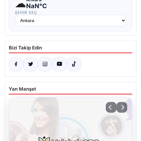
☁
NaN°C
ŞEHIR SEÇ
Bizi Takip Edin
Yan Manşet