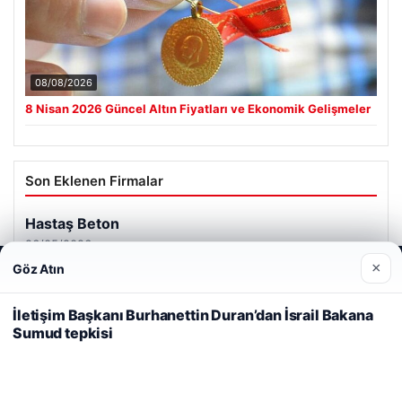
08/08/2026
8 Nisan 2026 Güncel Altın Fiyatları ve Ekonomik Gelişmeler
Son Eklenen Firmalar
×
Göz Atın
Web sitemizi nasıl kullandığınızı daha iyi anlayabilmek,
deneyiminizi kişiselleştirmek ve geliştirmek amacıyla çerezler
kullanıyoruz.
Çerez Politikamız
İletişim Başkanı Burhanettin Duran’dan İsrail Bakana
Sumud tepkisi
Reddet
Kabul Et