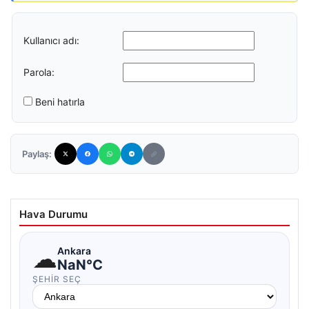
Kullanıcı adı:
Parola:
Beni hatırla
Paylaş:
Hava Durumu
☁
Ankara
NaN°C
ŞEHIR SEÇ