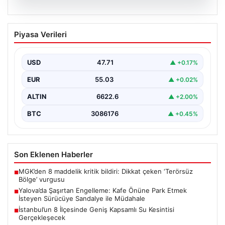
05.08.2026
Yalova’da Şaşırtan Engelleme: Kafe
Piyasa Verileri
Önüne Park Etmek İsteyen Sürücüye
Sandalye ile Müdahale
USD
47.71
▲ +0.17%
Yalova'da yaşanan sıra dışı bir olay, gündeme damgasını
vurdu. Adnan Menderes Mahallesi Ufuk Sokak'ta…
EUR
55.03
▲ +0.02%
ALTIN
6622.6
▲ +2.00%
BTC
3086176
▲ +0.45%
Son Eklenen Haberler
MGK’den 8 maddelik kritik bildiri: Dikkat çeken ‘Terörsüz
■
Bölge’ vurgusu
Yalova’da Şaşırtan Engelleme: Kafe Önüne Park Etmek
■
İsteyen Sürücüye Sandalye ile Müdahale
İstanbul’un 8 İlçesinde Geniş Kapsamlı Su Kesintisi
■
Gerçekleşecek