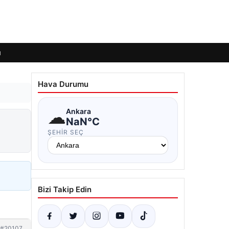
ı
Hava Durumu
☁
Ankara
2
NaN°C
ŞEHIR SEÇ
Bizi Takip Edin
#20107