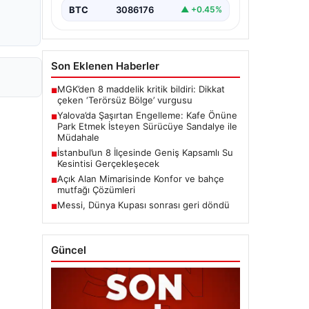
BTC
3086176
▲ +0.45%
Son Eklenen Haberler
MGK’den 8 maddelik kritik bildiri: Dikkat
■
çeken ‘Terörsüz Bölge’ vurgusu
Yalova’da Şaşırtan Engelleme: Kafe Önüne
■
Park Etmek İsteyen Sürücüye Sandalye ile
Müdahale
İstanbul’un 8 İlçesinde Geniş Kapsamlı Su
■
Kesintisi Gerçekleşecek
Açık Alan Mimarisinde Konfor ve bahçe
■
mutfağı Çözümleri
Messi, Dünya Kupası sonrası geri döndü
■
Güncel