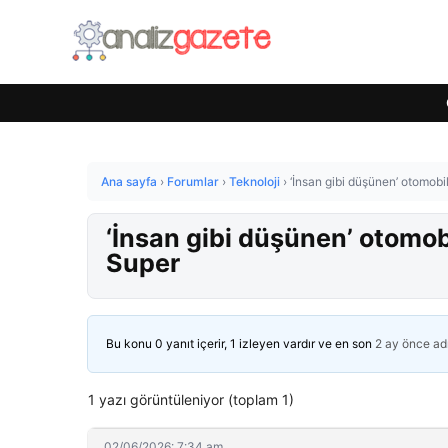
Ana sayfa
›
Forumlar
›
Teknoloji
›
‘İnsan gibi düşünen’ otomobi
‘İnsan gibi düşünen’ otomob
Super
Bu konu 0 yanıt içerir, 1 izleyen vardır ve en son
2 ay önce
ad
1 yazı görüntüleniyor (toplam 1)
02/06/2026: 7:34 am