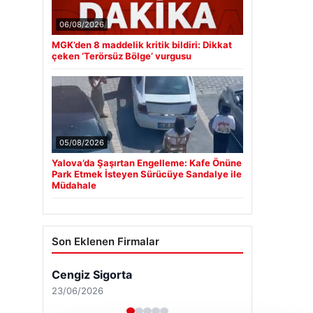
06/08/2026
MGK’den 8 maddelik kritik bildiri: Dikkat
çeken ‘Terörsüz Bölge’ vurgusu
05/08/2026
Yalova’da Şaşırtan Engelleme: Kafe Önüne
Park Etmek İsteyen Sürücüye Sandalye ile
Müdahale
Son Eklenen Firmalar
Cengiz Sigorta
23/06/2026