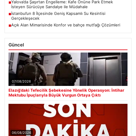
Yalova’da Şaşırtan Engelleme: Kafe Önüne Park Etmek
■
İsteyen Sürücüye Sandalye ile Müdahale
İstanbul’un 8 İlçesinde Geniş Kapsamlı Su Kesintisi
■
Gerçekleşecek
Açık Alan Mimarisinde Konfor ve bahçe mutfağı Çözümleri
■
Güncel
07/08/2026
Elazığ’daki Tefecilik Şebekesine Yönelik Operasyon: İntihar
Mektubu İpuçlarıyla Büyük Vurgun Ortaya Çıktı
06/08/2026