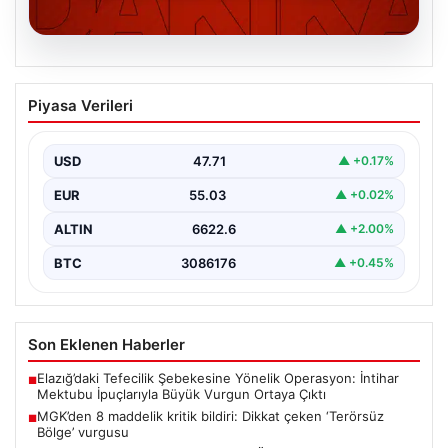
06.08.2026
MGK’den 8 maddelik kritik bildiri: Dikkat
Piyasa Verileri
çeken ‘Terörsüz Bölge’ vurgusu
USD
47.71
▲ +0.17%
EUR
55.03
▲ +0.02%
ALTIN
6622.6
▲ +2.00%
BTC
3086176
▲ +0.45%
Son Eklenen Haberler
Elazığ’daki Tefecilik Şebekesine Yönelik Operasyon: İntihar
■
Mektubu İpuçlarıyla Büyük Vurgun Ortaya Çıktı
MGK’den 8 maddelik kritik bildiri: Dikkat çeken ‘Terörsüz
■
Bölge’ vurgusu