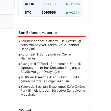
ALTIN
6660.6
▲ +2.59%
Elazığ'da, kendisini tefecilere borçlu
hissederek hayatına son veren bir
BTC
3095966
▲ +0.31%
kişinin geride bıraktığı intihar
mektubu,…
Son Eklenen Haberler
Kelebek sohbet platformu İle Çevrim içi
■
İletişimin Seviyeli Adresi Ve Muhabbet
Deneyimi
Kurumsal IT Dönüşümü ve Çevre
■
Hizmetleri
Elazığ’daki Tefecilik Şebekesine Yönelik
■
Operasyon: İntihar Mektubu İpuçlarıyla
Büyük Vurgun Ortaya Çıktı
MGK’den 8 maddelik kritik bildiri: Dikkat
■
çeken ‘Terörsüz Bölge’ vurgusu
Yalova’da Şaşırtan Engelleme: Kafe Önüne
■
Park Etmek İsteyen Sürücüye Sandalye ile
Müdahale
Güncel