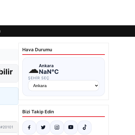
ı
Hava Durumu
☁
Ankara
ilir
NaN°C
ŞEHIR SEÇ
Bizi Takip Edin
#20101