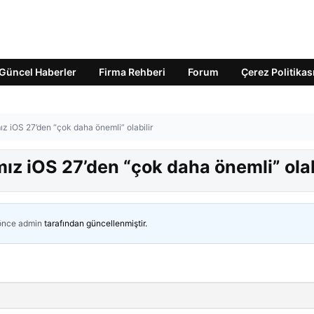
Güncel Haberler
Firma Rehberi
Forum
Çerez Politikas
z iOS 27’den “çok daha önemli” olabilir
ız iOS 27’den “çok daha önemli” olab
 önce
admin
tarafından güncellenmiştir.