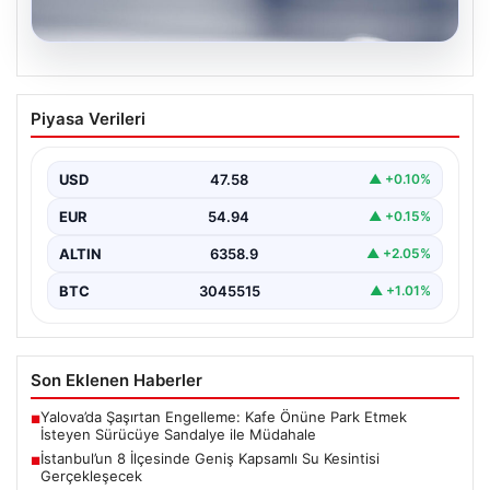
04.08.2026
İstanbul’un 8 İlçesinde Geniş Kapsamlı
Piyasa Verileri
Su Kesintisi Gerçekleşecek
İstanbul Su ve Kanalizasyon İdaresi (İSKİ), 5 Ağustos'ta
önemli altyapı yenileme çalışmaları kapsamında şehrin…
USD
47.58
▲ +0.10%
EUR
54.94
▲ +0.15%
ALTIN
6358.9
▲ +2.05%
BTC
3045515
▲ +1.01%
Son Eklenen Haberler
Yalova’da Şaşırtan Engelleme: Kafe Önüne Park Etmek
■
İsteyen Sürücüye Sandalye ile Müdahale
İstanbul’un 8 İlçesinde Geniş Kapsamlı Su Kesintisi
■
Gerçekleşecek