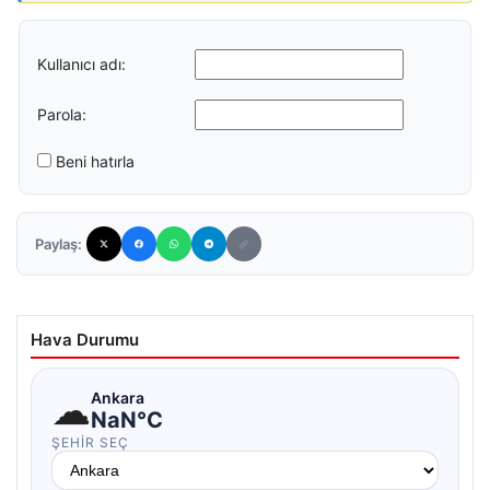
Kullanıcı adı:
Parola:
Beni hatırla
Paylaş:
Hava Durumu
☁
Ankara
NaN°C
ŞEHIR SEÇ