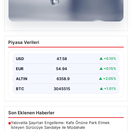
04.08.2026
İstanbul’un 8 İlçesinde Geniş Kapsamlı
Piyasa Verileri
Su Kesintisi Gerçekleşecek
İstanbul Su ve Kanalizasyon İdaresi (İSKİ), 5 Ağustos'ta
önemli altyapı yenileme çalışmaları kapsamında şehrin…
USD
47.58
▲ +0.10%
EUR
54.94
▲ +0.15%
ALTIN
6358.9
▲ +2.05%
BTC
3045515
▲ +1.01%
Son Eklenen Haberler
Yalova’da Şaşırtan Engelleme: Kafe Önüne Park Etmek
■
İsteyen Sürücüye Sandalye ile Müdahale