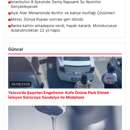
İstanbul’un 8 İlçesinde Geniş Kapsamlı Su Kesintisi
■
Gerçekleşecek
Açık Alan Mimarisinde Konfor ve bahçe mutfağı Çözümleri
■
Messi, Dünya Kupası sonrası geri döndü
■
Banka kartını arkadaşına verdi, hayatı karardı. Motokuryeye
■
dolandırıcılıktan 22 yıl hapis
Güncel
05/08/2026
Yalova’da Şaşırtan Engelleme: Kafe Önüne Park Etmek
İsteyen Sürücüye Sandalye ile Müdahale