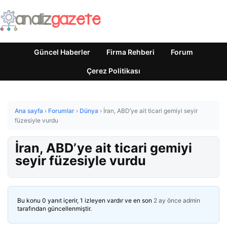
Güncel Haberler
Firma Rehberi
Forum
Çerez Politikası
Ana sayfa
›
Forumlar
›
Dünya
›
İran, ABD’ye ait ticari gemiyi seyir
füzesiyle vurdu
İran, ABD’ye ait ticari gemiyi
seyir füzesiyle vurdu
Bu konu 0 yanıt içerir, 1 izleyen vardır ve en son
2 ay önce
admin
tarafından güncellenmiştir.