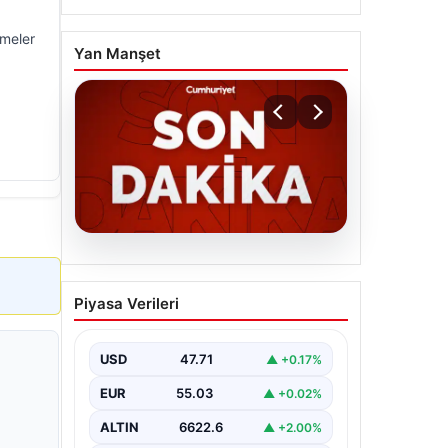
şmeler
Yan Manşet
06.08.2026
MGK’den 8 maddelik kritik
Piyasa Verileri
bildiri: Dikkat çeken
‘Terörsüz Bölge’ vurgusu
USD
47.71
▲ +0.17%
EUR
55.03
▲ +0.02%
ALTIN
6622.6
▲ +2.00%