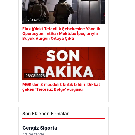
07/08/2026
Elazığ’daki Tefecilik Şebekesine Yönelik
Operasyon: İntihar Mektubu İpuçlarıyla
Büyük Vurgun Ortaya Çıktı
06/08/2026
MGK’den 8 maddelik kritik bildiri: Dikkat
çeken ‘Terörsüz Bölge’ vurgusu
Son Eklenen Firmalar
Cengiz Sigorta
23/06/2026