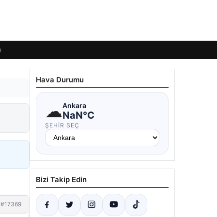
ı
Hava Durumu
☁
Ankara
NaN°C
ŞEHIR SEÇ
Bizi Takip Edin
#17369