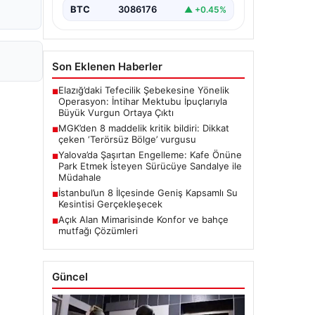
BTC
3086176
▲ +0.45%
Son Eklenen Haberler
Elazığ’daki Tefecilik Şebekesine Yönelik
■
Operasyon: İntihar Mektubu İpuçlarıyla
Büyük Vurgun Ortaya Çıktı
MGK’den 8 maddelik kritik bildiri: Dikkat
■
çeken ‘Terörsüz Bölge’ vurgusu
Yalova’da Şaşırtan Engelleme: Kafe Önüne
■
Park Etmek İsteyen Sürücüye Sandalye ile
Müdahale
İstanbul’un 8 İlçesinde Geniş Kapsamlı Su
■
Kesintisi Gerçekleşecek
Açık Alan Mimarisinde Konfor ve bahçe
■
mutfağı Çözümleri
Güncel