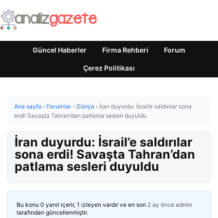
Güncel Haberler
Firma Rehberi
Forum
Çerez Politikası
Ana sayfa
›
Forumlar
›
Dünya
›
İran duyurdu: İsrail’e saldırılar sona
erdi! Savaşta Tahran’dan patlama sesleri duyuldu
İran duyurdu: İsrail’e saldırılar
sona erdi! Savaşta Tahran’dan
patlama sesleri duyuldu
Bu konu 0 yanıt içerir, 1 izleyen vardır ve en son
2 ay önce
admin
tarafından güncellenmiştir.