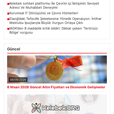
Kelebek sohbet platformu İle Çevrim içi İletişimin Seviyeli
■
Adresi Ve Muhabbet Deneyimi
Kurumsal IT Dönüşümü ve Çevre Hizmetleri
■
Elazığ’daki Tefecilik Şebekesine Yönelik Operasyon: İntihar
■
Mektubu İpuçlarıyla Büyük Vurgun Ortaya Çıktı
MGK’den 8 maddelik kritik bildiri: Dikkat çeken ‘Terörsüz
■
Bölge’ vurgusu
Güncel
08/08/2026
8 Nisan 2026 Güncel Altın Fiyatları ve Ekonomik Gelişmeler