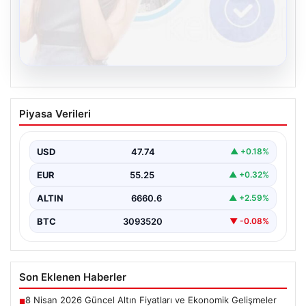
08.08.2026
Kelebek sohbet platformu İle Çevrim içi
Piyasa Verileri
İletişimin Seviyeli Adresi Ve Muhabbet
Deneyimi
USD
47.74
▲ +0.18%
İnternet ortamında insanların seviyeli bir şekilde irtibat
kurması ciddi bir değer taşımaktadır. Günümüzde
EUR
55.25
▲ +0.32%
çeşitli…
ALTIN
6660.6
▲ +2.59%
BTC
3093520
▼ -0.08%
Son Eklenen Haberler
8 Nisan 2026 Güncel Altın Fiyatları ve Ekonomik Gelişmeler
■