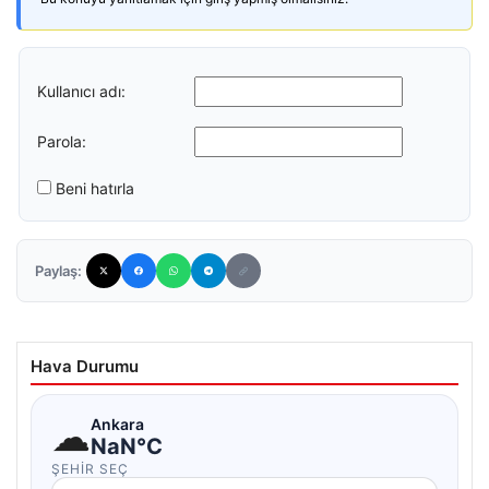
Kullanıcı adı:
Parola:
Beni hatırla
Paylaş:
Hava Durumu
☁
Ankara
NaN°C
ŞEHIR SEÇ