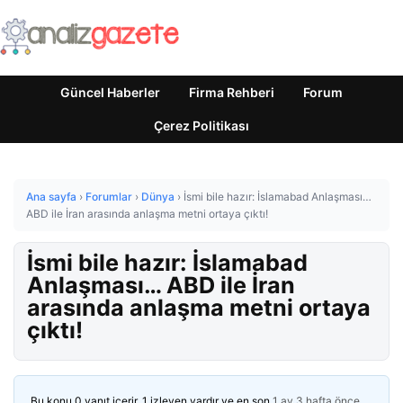
Güncel Haberler
Firma Rehberi
Forum
Çerez Politikası
Ana sayfa
›
Forumlar
›
Dünya
›
İsmi bile hazır: İslamabad Anlaşması…
ABD ile İran arasında anlaşma metni ortaya çıktı!
İsmi bile hazır: İslamabad
Anlaşması… ABD ile İran
arasında anlaşma metni ortaya
çıktı!
Bu konu 0 yanıt içerir, 1 izleyen vardır ve en son
1 ay 3 hafta önce