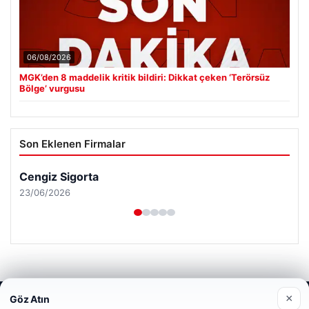
06/08/2026
MGK’den 8 maddelik kritik bildiri: Dikkat çeken ‘Terörsüz
Bölge’ vurgusu
Son Eklenen Firmalar
Cengiz Sigorta
23/06/2026
×
Göz Atın
Web sitemizi nasıl kullandığınızı daha iyi anlayabilmek,
© 2026 Analiz Gazete – Güncel Haberler