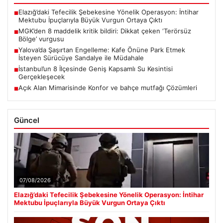
Elazığ’daki Tefecilik Şebekesine Yönelik Operasyon: İntihar
■
Mektubu İpuçlarıyla Büyük Vurgun Ortaya Çıktı
MGK’den 8 maddelik kritik bildiri: Dikkat çeken ‘Terörsüz
■
Bölge’ vurgusu
Yalova’da Şaşırtan Engelleme: Kafe Önüne Park Etmek
■
İsteyen Sürücüye Sandalye ile Müdahale
İstanbul’un 8 İlçesinde Geniş Kapsamlı Su Kesintisi
■
Gerçekleşecek
Açık Alan Mimarisinde Konfor ve bahçe mutfağı Çözümleri
■
Güncel
07/08/2026
Elazığ’daki Tefecilik Şebekesine Yönelik Operasyon: İntihar
Mektubu İpuçlarıyla Büyük Vurgun Ortaya Çıktı