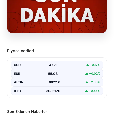
06.08.2026
MGK’den 8 maddelik kritik bildiri: Dikkat
Piyasa Verileri
çeken ‘Terörsüz Bölge’ vurgusu
USD
47.71
▲ +0.17%
EUR
55.03
▲ +0.02%
ALTIN
6622.6
▲ +2.00%
BTC
3086176
▲ +0.45%
Son Eklenen Haberler