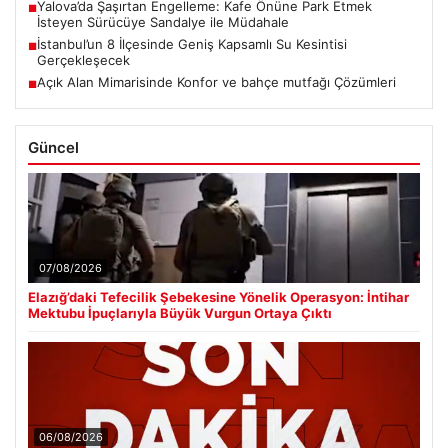
Yalova’da Şaşırtan Engelleme: Kafe Önüne Park Etmek
■
İsteyen Sürücüye Sandalye ile Müdahale
İstanbul’un 8 İlçesinde Geniş Kapsamlı Su Kesintisi
■
Gerçekleşecek
Açık Alan Mimarisinde Konfor ve bahçe mutfağı Çözümleri
■
Güncel
07/08/2026
Elazığ’daki Tefecilik Şebekesine Yönelik Operasyon: İntihar
Mektubu İpuçlarıyla Büyük Vurgun Ortaya Çıktı
06/08/2026