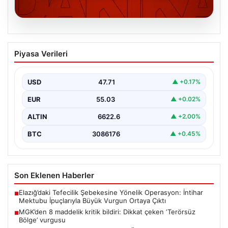
06.08.2026
MGK’den 8 maddelik kritik bildiri: Dikkat
Piyasa Verileri
çeken ‘Terörsüz Bölge’ vurgusu
USD
47.71
▲ +0.17%
EUR
55.03
▲ +0.02%
ALTIN
6622.6
▲ +2.00%
BTC
3086176
▲ +0.45%
Son Eklenen Haberler
Elazığ’daki Tefecilik Şebekesine Yönelik Operasyon: İntihar
■
Mektubu İpuçlarıyla Büyük Vurgun Ortaya Çıktı
MGK’den 8 maddelik kritik bildiri: Dikkat çeken ‘Terörsüz
■
Bölge’ vurgusu