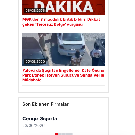
06/08/2026
MGK’den 8 maddelik kritik bildiri: Dikkat
çeken ‘Terörsüz Bölge’ vurgusu
05/08/2026
Yalova’da Şaşırtan Engelleme: Kafe Önüne
Park Etmek İsteyen Sürücüye Sandalye ile
Müdahale
Son Eklenen Firmalar
Cengiz Sigorta
23/06/2026