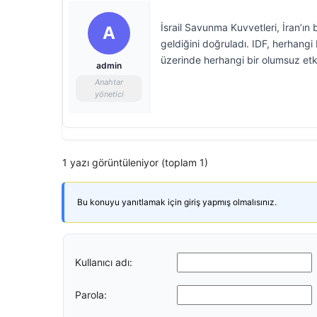
İsrail Savunma Kuvvetleri, İran’ı
A
geldiğini doğruladı. IDF, herhang
üzerinde herhangi bir olumsuz etk
admin
Anahtar
yönetici
1 yazı görüntüleniyor (toplam 1)
Bu konuyu yanıtlamak için giriş yapmış olmalısınız.
Kullanıcı adı:
Parola: