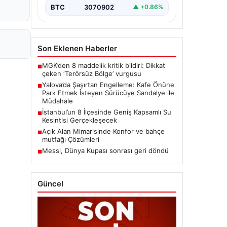
BTC
3070902
▲ +0.86%
Son Eklenen Haberler
MGK’den 8 maddelik kritik bildiri: Dikkat
■
çeken ‘Terörsüz Bölge’ vurgusu
Yalova’da Şaşırtan Engelleme: Kafe Önüne
■
Park Etmek İsteyen Sürücüye Sandalye ile
Müdahale
İstanbul’un 8 İlçesinde Geniş Kapsamlı Su
■
Kesintisi Gerçekleşecek
Açık Alan Mimarisinde Konfor ve bahçe
■
mutfağı Çözümleri
Messi, Dünya Kupası sonrası geri döndü
■
Güncel