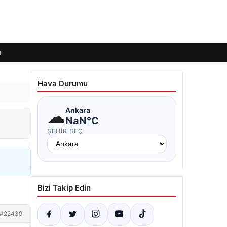
ı
Hava Durumu
☁
Ankara
NaN°C
ŞEHIR SEÇ
Bizi Takip Edin
#22439