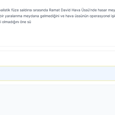
n balistik füze saldırısı sırasında Ramat David Hava Üssü’nde hasar m
i bir yaralanma meydana gelmediğini ve hava üssünün operasyonel işl
i olmadığını öne sü