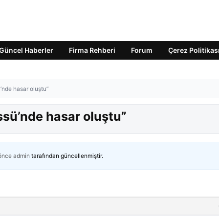
Güncel Haberler
Firma Rehberi
Forum
Çerez Politikas
’nde hasar oluştu”
ssü’nde hasar oluştu”
 önce
admin
tarafından güncellenmiştir.