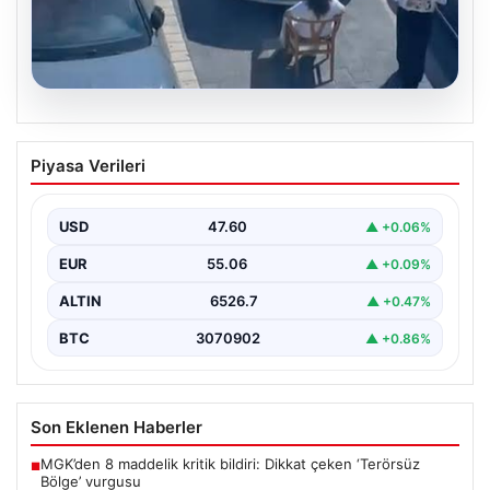
05.08.2026
Yalova’da Şaşırtan Engelleme: Kafe
Piyasa Verileri
Önüne Park Etmek İsteyen Sürücüye
Sandalye ile Müdahale
USD
47.60
▲ +0.06%
Yalova'da yaşanan sıra dışı bir olay, gündeme damgasını
vurdu. Adnan Menderes Mahallesi Ufuk Sokak'ta…
EUR
55.06
▲ +0.09%
ALTIN
6526.7
▲ +0.47%
BTC
3070902
▲ +0.86%
Son Eklenen Haberler
MGK’den 8 maddelik kritik bildiri: Dikkat çeken ‘Terörsüz
■
Bölge’ vurgusu