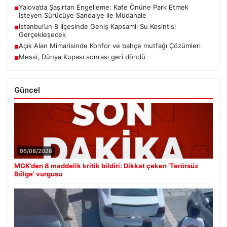
Yalova’da Şaşırtan Engelleme: Kafe Önüne Park Etmek
■
İsteyen Sürücüye Sandalye ile Müdahale
İstanbul’un 8 İlçesinde Geniş Kapsamlı Su Kesintisi
■
Gerçekleşecek
Açık Alan Mimarisinde Konfor ve bahçe mutfağı Çözümleri
■
Messi, Dünya Kupası sonrası geri döndü
■
Güncel
06/08/2026
MGK’den 8 maddelik kritik bildiri: Dikkat çeken ‘Terörsüz
Bölge’ vurgusu