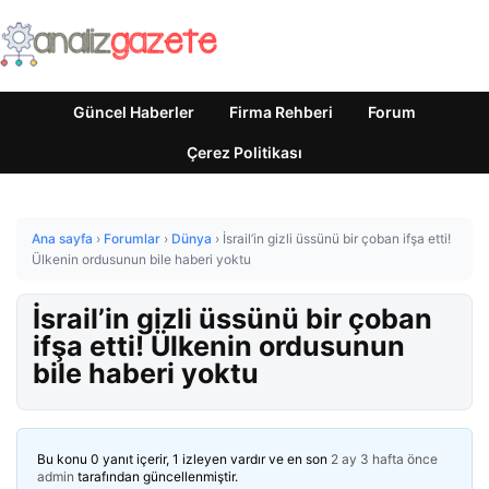
Güncel Haberler
Firma Rehberi
Forum
Çerez Politikası
Ana sayfa
›
Forumlar
›
Dünya
›
İsrail’in gizli üssünü bir çoban ifşa etti!
Ülkenin ordusunun bile haberi yoktu
İsrail’in gizli üssünü bir çoban
ifşa etti! Ülkenin ordusunun
bile haberi yoktu
Bu konu 0 yanıt içerir, 1 izleyen vardır ve en son
2 ay 3 hafta önce
admin
tarafından güncellenmiştir.