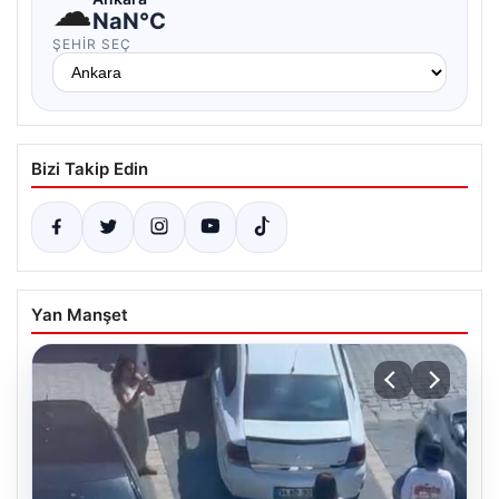
☁
NaN°C
ŞEHIR SEÇ
Bizi Takip Edin
Yan Manşet