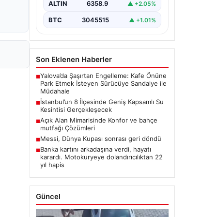
ALTIN
6358.9
▲ +2.05%
BTC
3045515
▲ +1.01%
Son Eklenen Haberler
Yalova’da Şaşırtan Engelleme: Kafe Önüne
■
Park Etmek İsteyen Sürücüye Sandalye ile
Müdahale
İstanbul’un 8 İlçesinde Geniş Kapsamlı Su
■
Kesintisi Gerçekleşecek
Açık Alan Mimarisinde Konfor ve bahçe
■
mutfağı Çözümleri
Messi, Dünya Kupası sonrası geri döndü
■
Banka kartını arkadaşına verdi, hayatı
■
karardı. Motokuryeye dolandırıcılıktan 22
yıl hapis
Güncel