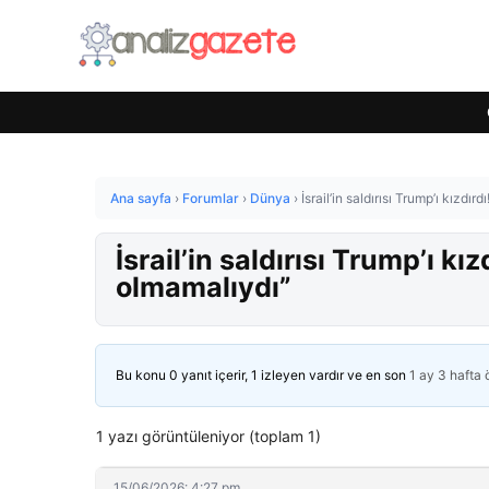
Ana sayfa
›
Forumlar
›
Dünya
›
İsrail’in saldırısı Trump’ı kızdı
İsrail’in saldırısı Trump’ı kı
olmamalıydı”
Bu konu 0 yanıt içerir, 1 izleyen vardır ve en son
1 ay 3 hafta
1 yazı görüntüleniyor (toplam 1)
15/06/2026: 4:27 pm