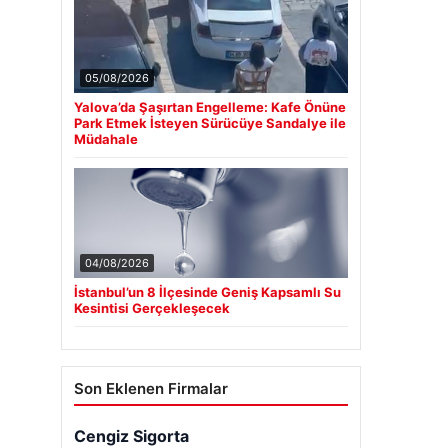
05/08/2026
Yalova’da Şaşırtan Engelleme: Kafe Önüne
Park Etmek İsteyen Sürücüye Sandalye ile
Müdahale
04/08/2026
İstanbul’un 8 İlçesinde Geniş Kapsamlı Su
Kesintisi Gerçekleşecek
Son Eklenen Firmalar
Cengiz Sigorta