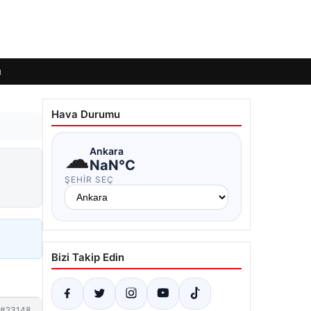
ı
Hava Durumu
☁
Ankara
NaN°C
ŞEHIR SEÇ
Bizi Takip Edin
#23148