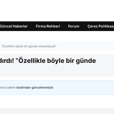
Güncel Haberler
Firma Rehberi
Forum
Çerez Politikas
rdı! “Özellikle böyle bir günde olmamalıydı”
zdırdı! “Özellikle böyle bir günde
 önce
admin
tarafından güncellenmiştir.