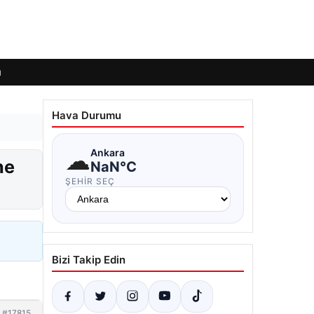
ı
Hava Durumu
☁
Ankara
ne
NaN°C
ŞEHIR SEÇ
Bizi Takip Edin
#17815