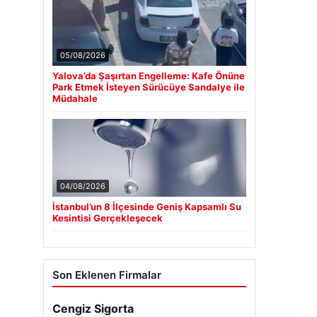
05/08/2026
Yalova’da Şaşırtan Engelleme: Kafe Önüne
Park Etmek İsteyen Sürücüye Sandalye ile
Müdahale
04/08/2026
İstanbul’un 8 İlçesinde Geniş Kapsamlı Su
Kesintisi Gerçekleşecek
Son Eklenen Firmalar
Cengiz Sigorta