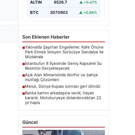
ALTIN
6526.7
▲ +0.47%
BTC
3070902
▲ +0.86%
Son Eklenen Haberler
Yalova’da Şaşırtan Engelleme: Kafe Önüne
■
Park Etmek İsteyen Sürücüye Sandalye ile
Müdahale
İstanbul’un 8 İlçesinde Geniş Kapsamlı Su
■
Kesintisi Gerçekleşecek
Açık Alan Mimarisinde Konfor ve bahçe
■
mutfağı Çözümleri
Messi, Dünya Kupası sonrası geri döndü
■
Banka kartını arkadaşına verdi, hayatı
■
karardı. Motokuryeye dolandırıcılıktan 22
yıl hapis
Güncel