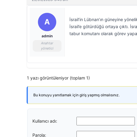
İsrail’in Lübnan’ın güneyine yönel
A
İsrail’e götürdüğü ortaya çıktı. İ
tabur komutanı olarak görev yapan 
admin
Anahtar
yönetici
1 yazı görüntüleniyor (toplam 1)
Bu konuyu yanıtlamak için giriş yapmış olmalısınız.
Kullanıcı adı:
Parola: