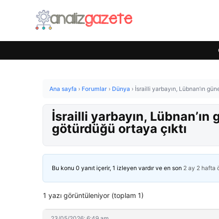
Ana sayfa
›
Forumlar
›
Dünya
›
İsrailli yarbayın, Lübnan’ın gü
İsrailli yarbayın, Lübnan’ın
götürdüğü ortaya çıktı
Bu konu 0 yanıt içerir, 1 izleyen vardır ve en son
2 ay 2 hafta
1 yazı görüntüleniyor (toplam 1)
23/05/2026: 6:49 am