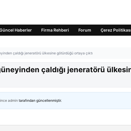
Güncel Haberler
Firma Rehberi
Forum
Çerez Politikas
neyinden çaldığı jeneratörü ülkesine götürdüğü ortaya çıktı
 güneyinden çaldığı jeneratörü ülkesi
 önce
admin
tarafından güncellenmiştir.