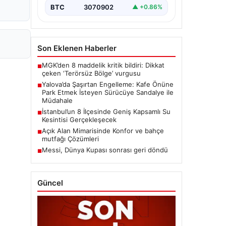
BTC
3070902
▲ +0.86%
Son Eklenen Haberler
MGK’den 8 maddelik kritik bildiri: Dikkat
■
çeken ‘Terörsüz Bölge’ vurgusu
Yalova’da Şaşırtan Engelleme: Kafe Önüne
■
Park Etmek İsteyen Sürücüye Sandalye ile
Müdahale
İstanbul’un 8 İlçesinde Geniş Kapsamlı Su
■
Kesintisi Gerçekleşecek
Açık Alan Mimarisinde Konfor ve bahçe
■
mutfağı Çözümleri
Messi, Dünya Kupası sonrası geri döndü
■
Güncel