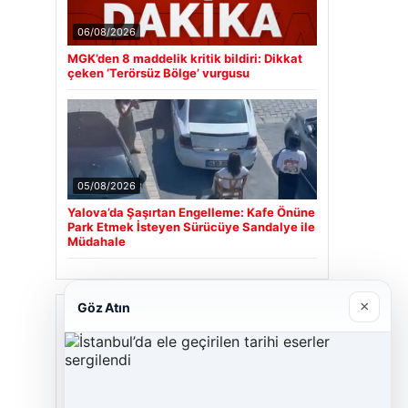
06/08/2026
MGK’den 8 maddelik kritik bildiri: Dikkat
çeken ‘Terörsüz Bölge’ vurgusu
05/08/2026
Yalova’da Şaşırtan Engelleme: Kafe Önüne
Park Etmek İsteyen Sürücüye Sandalye ile
Müdahale
×
Göz Atın
Son Eklenen Firmalar
Cengiz Sigorta
23/06/2026