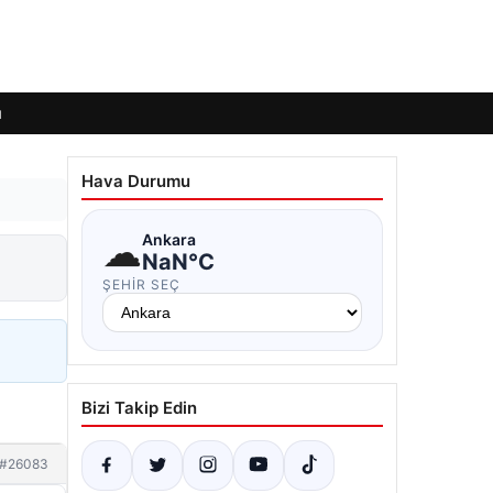
ı
Hava Durumu
☁
Ankara
NaN°C
ŞEHIR SEÇ
Bizi Takip Edin
#26083