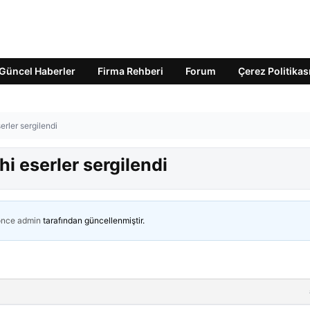
Güncel Haberler
Firma Rehberi
Forum
Çerez Politikas
serler sergilendi
ihi eserler sergilendi
önce
admin
tarafından güncellenmiştir.