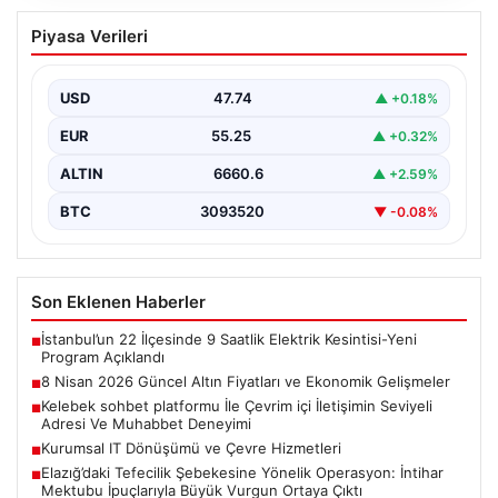
8 Nisan 2026 Güncel Altın Fiyatları ve
Piyasa Verileri
Ekonomik Gelişmeler
Altın piyasasında yaşanan son gelişmeler, uluslararası
jeopolitik gelişmelerle birlikte ekonomik verilerin de
USD
47.74
▲ +0.18%
etkisiyle hareketlilik…
EUR
55.25
▲ +0.32%
ALTIN
6660.6
▲ +2.59%
BTC
3093520
▼ -0.08%
Son Eklenen Haberler
İstanbul’un 22 İlçesinde 9 Saatlik Elektrik Kesintisi-Yeni
■
Program Açıklandı
8 Nisan 2026 Güncel Altın Fiyatları ve Ekonomik Gelişmeler
■
Kelebek sohbet platformu İle Çevrim içi İletişimin Seviyeli
■
Adresi Ve Muhabbet Deneyimi
Kurumsal IT Dönüşümü ve Çevre Hizmetleri
■
Elazığ’daki Tefecilik Şebekesine Yönelik Operasyon: İntihar
■
Mektubu İpuçlarıyla Büyük Vurgun Ortaya Çıktı