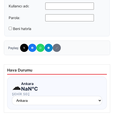
Kullanıcı adı:
Parola:
Beni hatırla
Paylaş:
Hava Durumu
☁
Ankara
NaN°C
ŞEHIR SEÇ