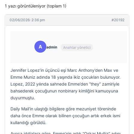
1 yazı görüntüleniyor (toplam 1)
02/06/2026: 2:36 pm
#20192
A
admin
Anahtar yönetici
Jennifer Lopez’in üçüncü eşi Marc Anthony’den Max ve
Emme Muniz adında 18 yaşında ikiz çocukları bulunuyor.
Lopez, 2022 yılında sahnede Emme’den “they” zamiriyle
bahsederek çocuğunun nonbinary kimliğini kamuoyuna
duyurmuştu.
Daily Mail’in ulaştığı bilgilere göre mezuniyet töreninde
daha önce Emme olarak bilinen çocuğun artık erkek ismi
kullandığı görüldü.
Ayrıca iddialara göre, Emme’nin artık “Oskar Muñiz” adını