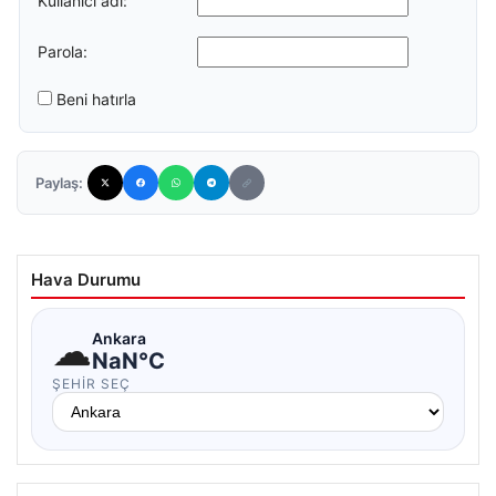
Kullanıcı adı:
Parola:
Beni hatırla
Paylaş:
Hava Durumu
☁
Ankara
NaN°C
ŞEHIR SEÇ