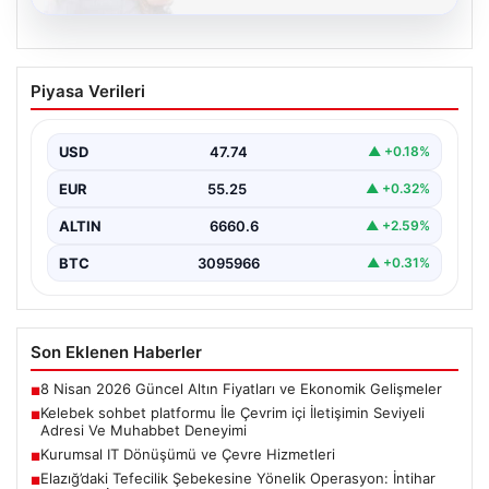
08.08.2026
Kelebek sohbet platformu İle Çevrim içi
Piyasa Verileri
İletişimin Seviyeli Adresi Ve Muhabbet
Deneyimi
USD
47.74
▲ +0.18%
İnternet ortamında insanların seviyeli bir şekilde irtibat
kurması ciddi bir değer taşımaktadır. Günümüzde
EUR
55.25
▲ +0.32%
çeşitli…
ALTIN
6660.6
▲ +2.59%
BTC
3095966
▲ +0.31%
Son Eklenen Haberler
8 Nisan 2026 Güncel Altın Fiyatları ve Ekonomik Gelişmeler
■
Kelebek sohbet platformu İle Çevrim içi İletişimin Seviyeli
■
Adresi Ve Muhabbet Deneyimi
Kurumsal IT Dönüşümü ve Çevre Hizmetleri
■
Elazığ’daki Tefecilik Şebekesine Yönelik Operasyon: İntihar
■