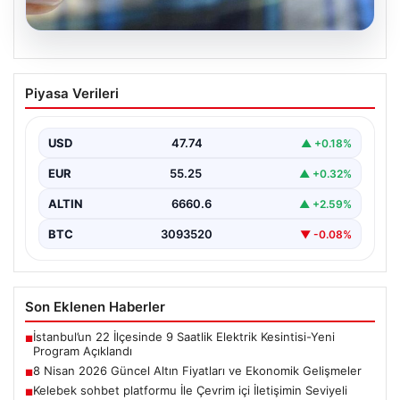
08.08.2026
8 Nisan 2026 Güncel Altın Fiyatları ve
Piyasa Verileri
Ekonomik Gelişmeler
Altın piyasasında yaşanan son gelişmeler, uluslararası
jeopolitik gelişmelerle birlikte ekonomik verilerin de
USD
47.74
▲ +0.18%
etkisiyle hareketlilik…
EUR
55.25
▲ +0.32%
ALTIN
6660.6
▲ +2.59%
BTC
3093520
▼ -0.08%
Son Eklenen Haberler
İstanbul’un 22 İlçesinde 9 Saatlik Elektrik Kesintisi-Yeni
■
Program Açıklandı
8 Nisan 2026 Güncel Altın Fiyatları ve Ekonomik Gelişmeler
■
Kelebek sohbet platformu İle Çevrim içi İletişimin Seviyeli
■