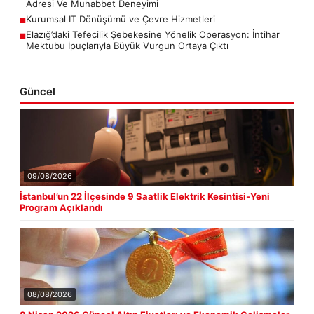
Adresi Ve Muhabbet Deneyimi
Kurumsal IT Dönüşümü ve Çevre Hizmetleri
■
Elazığ’daki Tefecilik Şebekesine Yönelik Operasyon: İntihar
■
Mektubu İpuçlarıyla Büyük Vurgun Ortaya Çıktı
Güncel
09/08/2026
İstanbul’un 22 İlçesinde 9 Saatlik Elektrik Kesintisi-Yeni
Program Açıklandı
08/08/2026