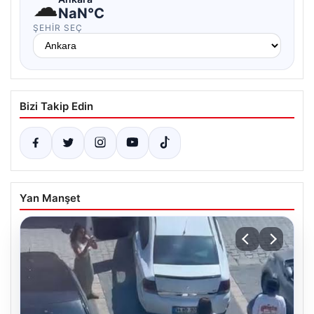
☁
NaN°C
ŞEHIR SEÇ
Bizi Takip Edin
Yan Manşet