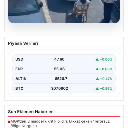
05.08.2026
Yalova’da Şaşırtan Engelleme: Kafe
Piyasa Verileri
Önüne Park Etmek İsteyen Sürücüye
Sandalye ile Müdahale
USD
47.60
▲ +0.06%
Yalova'da yaşanan sıra dışı bir olay, gündeme damgasını
vurdu. Adnan Menderes Mahallesi Ufuk Sokak'ta…
EUR
55.06
▲ +0.09%
ALTIN
6526.7
▲ +0.47%
BTC
3070902
▲ +0.86%
Son Eklenen Haberler
MGK’den 8 maddelik kritik bildiri: Dikkat çeken ‘Terörsüz
■
Bölge’ vurgusu