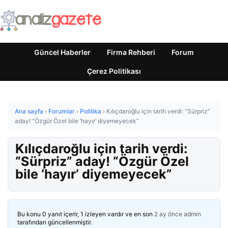
Güncel Haberler
Firma Rehberi
Forum
Çerez Politikası
Ana sayfa
›
Forumlar
›
Politika
›
Kılıçdaroğlu için tarih verdi: “Sürpriz”
aday! “Özgür Özel bile ‘hayır’ diyemeyecek”
Kılıçdaroğlu için tarih verdi:
“Sürpriz” aday! “Özgür Özel
bile ‘hayır’ diyemeyecek”
Bu konu 0 yanıt içerir, 1 izleyen vardır ve en son
2 ay önce
admin
tarafından güncellenmiştir.