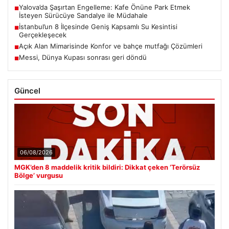
Yalova’da Şaşırtan Engelleme: Kafe Önüne Park Etmek
■
İsteyen Sürücüye Sandalye ile Müdahale
İstanbul’un 8 İlçesinde Geniş Kapsamlı Su Kesintisi
■
Gerçekleşecek
Açık Alan Mimarisinde Konfor ve bahçe mutfağı Çözümleri
■
Messi, Dünya Kupası sonrası geri döndü
■
Güncel
06/08/2026
MGK’den 8 maddelik kritik bildiri: Dikkat çeken ‘Terörsüz
Bölge’ vurgusu