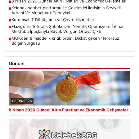
8 Nisan 2026 Güncel Altın Fiyatları ve Ekonomik Gelişmeler
■
Kelebek sohbet platformu İle Çevrim içi İletişimin Seviyeli
■
Adresi Ve Muhabbet Deneyimi
Kurumsal IT Dönüşümü ve Çevre Hizmetleri
■
Elazığ’daki Tefecilik Şebekesine Yönelik Operasyon: İntihar
■
Mektubu İpuçlarıyla Büyük Vurgun Ortaya Çıktı
MGK’den 8 maddelik kritik bildiri: Dikkat çeken ‘Terörsüz
■
Bölge’ vurgusu
Güncel
08/08/2026
8 Nisan 2026 Güncel Altın Fiyatları ve Ekonomik Gelişmeler