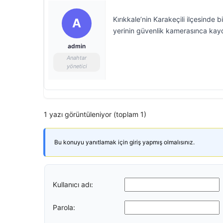
Kırıkkale’nin Karakeçili ilçesinde b
A
yerinin güvenlik kamerasınca kayd
admin
Anahtar
yönetici
1 yazı görüntüleniyor (toplam 1)
Bu konuyu yanıtlamak için giriş yapmış olmalısınız.
Kullanıcı adı:
Parola: