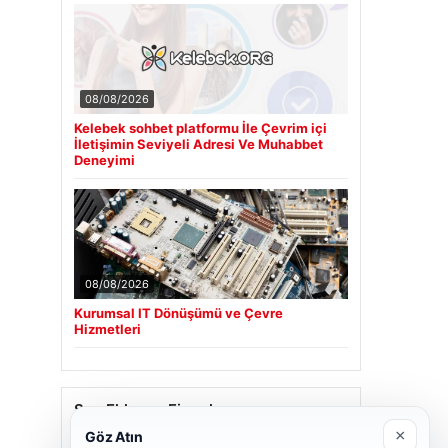
08/08/2026
Kelebek sohbet platformu İle Çevrim içi
İletişimin Seviyeli Adresi Ve Muhabbet
Deneyimi
08/08/2026
Kurumsal IT Dönüşümü ve Çevre
Hizmetleri
Son Eklenen Firmalar
×
Göz Atın