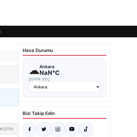
ı
Hava Durumu
☁
Ankara
NaN°C
ŞEHIR SEÇ
Bizi Takip Edin
#22700