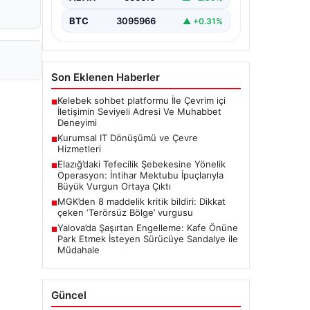
BTC
3095966
▲ +0.31%
Son Eklenen Haberler
Kelebek sohbet platformu İle Çevrim içi
■
İletişimin Seviyeli Adresi Ve Muhabbet
Deneyimi
Kurumsal IT Dönüşümü ve Çevre
■
Hizmetleri
Elazığ’daki Tefecilik Şebekesine Yönelik
■
Operasyon: İntihar Mektubu İpuçlarıyla
Büyük Vurgun Ortaya Çıktı
MGK’den 8 maddelik kritik bildiri: Dikkat
■
çeken ‘Terörsüz Bölge’ vurgusu
Yalova’da Şaşırtan Engelleme: Kafe Önüne
■
Park Etmek İsteyen Sürücüye Sandalye ile
Müdahale
Güncel