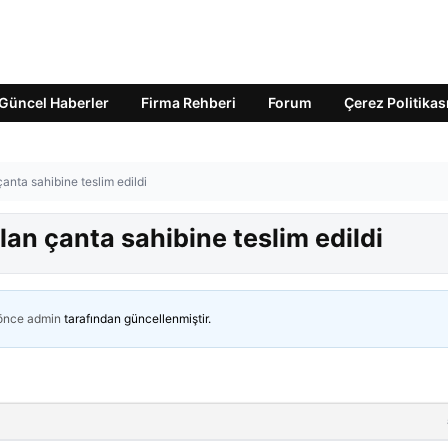
Güncel Haberler
Firma Rehberi
Forum
Çerez Politikas
anta sahibine teslim edildi
lan çanta sahibine teslim edildi
 önce
admin
tarafından güncellenmiştir.