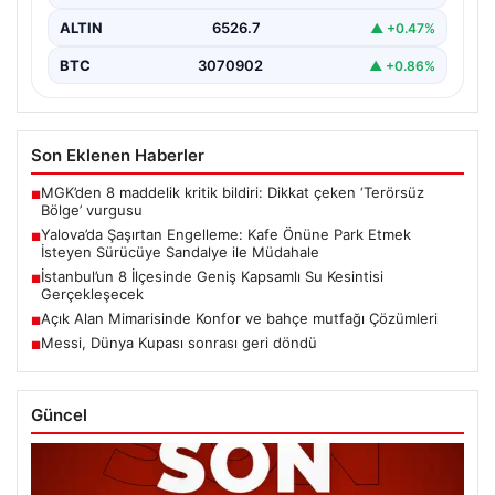
ALTIN
6526.7
▲ +0.47%
BTC
3070902
▲ +0.86%
Son Eklenen Haberler
MGK’den 8 maddelik kritik bildiri: Dikkat çeken ‘Terörsüz
■
Bölge’ vurgusu
Yalova’da Şaşırtan Engelleme: Kafe Önüne Park Etmek
■
İsteyen Sürücüye Sandalye ile Müdahale
İstanbul’un 8 İlçesinde Geniş Kapsamlı Su Kesintisi
■
Gerçekleşecek
Açık Alan Mimarisinde Konfor ve bahçe mutfağı Çözümleri
■
Messi, Dünya Kupası sonrası geri döndü
■
Güncel