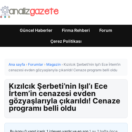
Güncel Haberler
Firma Rehberi
Forum
Çerez Politikası
Ana sayfa
›
Forumlar
›
Magazin
›
Kızılcık Şerbeti’nin Işıl’ı Ece İrtem’in
cenazesi evden gözyaşlarıyla çıkarıldı! Cenaze programı belli oldu
Kızılcık Şerbeti’nin Işıl’ı Ece
İrtem’in cenazesi evden
gözyaşlarıyla çıkarıldı! Cenaze
programı belli oldu
Bu konu 0 yanıt içerir, 1 izleyen vardır ve en son
1 ay 2 hafta önce