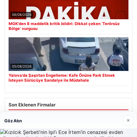
06/08/2026
MGK’den 8 maddelik kritik bildiri: Dikkat çeken ‘Terörsüz
Bölge’ vurgusu
05/08/2026
Yalova’da Şaşırtan Engelleme: Kafe Önüne Park Etmek
İsteyen Sürücüye Sandalye ile Müdahale
Son Eklenen Firmalar
×
Göz Atın