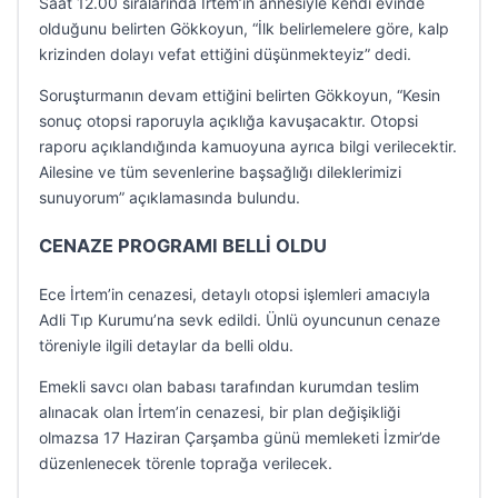
Saat 12.00 sıralarında İrtem’in annesiyle kendi evinde
olduğunu belirten Gökkoyun, “İlk belirlemelere göre, kalp
krizinden dolayı vefat ettiğini düşünmekteyiz” dedi.
Soruşturmanın devam ettiğini belirten Gökkoyun, “Kesin
sonuç otopsi raporuyla açıklığa kavuşacaktır. Otopsi
raporu açıklandığında kamuoyuna ayrıca bilgi verilecektir.
Ailesine ve tüm sevenlerine başsağlığı dileklerimizi
sunuyorum” açıklamasında bulundu.
CENAZE PROGRAMI BELLİ OLDU
Ece İrtem’in cenazesi, detaylı otopsi işlemleri amacıyla
Adli Tıp Kurumu’na sevk edildi. Ünlü oyuncunun cenaze
töreniyle ilgili detaylar da belli oldu.
Emekli savcı olan babası tarafından kurumdan teslim
alınacak olan İrtem’in cenazesi, bir plan değişikliği
olmazsa 17 Haziran Çarşamba günü memleketi İzmir’de
düzenlenecek törenle toprağa verilecek.