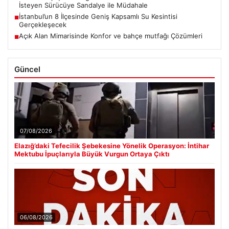
İsteyen Sürücüye Sandalye ile Müdahale
İstanbul’un 8 İlçesinde Geniş Kapsamlı Su Kesintisi
■
Gerçekleşecek
Açık Alan Mimarisinde Konfor ve bahçe mutfağı Çözümleri
■
Güncel
07/08/2026
Elazığ’daki Tefecilik Şebekesine Yönelik Operasyon: İntihar
Mektubu İpuçlarıyla Büyük Vurgun Ortaya Çıktı
06/08/2026