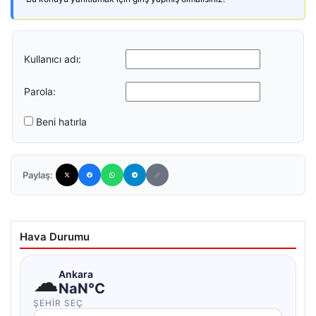
Kullanıcı adı:
Parola:
Beni hatırla
Paylaş:
Hava Durumu
☁
Ankara
NaN°C
ŞEHIR SEÇ