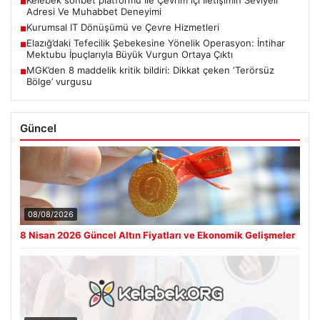
■
Adresi Ve Muhabbet Deneyimi
Kurumsal IT Dönüşümü ve Çevre Hizmetleri
■
Elazığ’daki Tefecilik Şebekesine Yönelik Operasyon: İntihar
■
Mektubu İpuçlarıyla Büyük Vurgun Ortaya Çıktı
MGK’den 8 maddelik kritik bildiri: Dikkat çeken ‘Terörsüz
■
Bölge’ vurgusu
Güncel
08/08/2026
8 Nisan 2026 Güncel Altın Fiyatları ve Ekonomik Gelişmeler