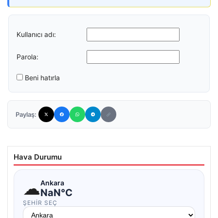
Kullanıcı adı:
Parola:
Beni hatırla
Paylaş:
Hava Durumu
☁
Ankara
NaN°C
ŞEHIR SEÇ