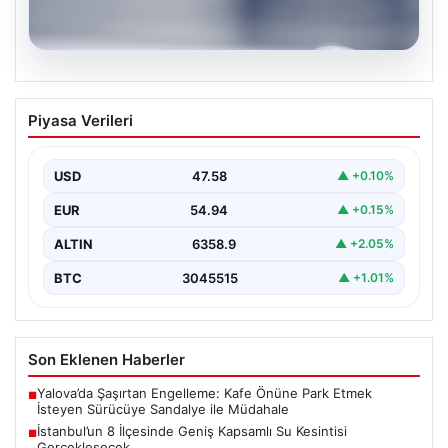
04.08.2026
İstanbul’un 8 İlçesinde Geniş Kapsamlı
Piyasa Verileri
Su Kesintisi Gerçekleşecek
İstanbul Su ve Kanalizasyon İdaresi (İSKİ), 5 Ağustos'ta
önemli altyapı yenileme çalışmaları kapsamında şehrin…
USD
47.58
▲ +0.10%
EUR
54.94
▲ +0.15%
ALTIN
6358.9
▲ +2.05%
BTC
3045515
▲ +1.01%
Son Eklenen Haberler
Yalova’da Şaşırtan Engelleme: Kafe Önüne Park Etmek
■
İsteyen Sürücüye Sandalye ile Müdahale
İstanbul’un 8 İlçesinde Geniş Kapsamlı Su Kesintisi
■
Gerçekleşecek