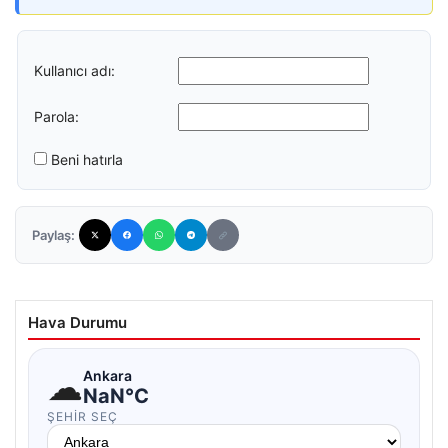
Kullanıcı adı:
Parola:
Beni hatırla
Paylaş:
Hava Durumu
☁
Ankara
NaN°C
ŞEHIR SEÇ