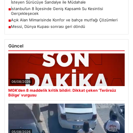
İsteyen Sürücüye Sandalye ile Müdahale
İstanbul’un 8 İlçesinde Geniş Kapsamlı Su Kesintisi
■
Gerçekleşecek
Açık Alan Mimarisinde Konfor ve bahçe mutfağı Çözümleri
■
Messi, Dünya Kupası sonrası geri döndü
■
Güncel
06/08/2026
MGK’den 8 maddelik kritik bildiri: Dikkat çeken ‘Terörsüz
Bölge’ vurgusu
05/08/2026