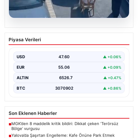
05.08.2026
Yalova’da Şaşırtan Engelleme: Kafe
Piyasa Verileri
Önüne Park Etmek İsteyen Sürücüye
Sandalye ile Müdahale
USD
47.60
▲ +0.06%
Yalova'da yaşanan sıra dışı bir olay, gündeme damgasını
vurdu. Adnan Menderes Mahallesi Ufuk Sokak'ta…
EUR
55.06
▲ +0.09%
ALTIN
6526.7
▲ +0.47%
BTC
3070902
▲ +0.86%
Son Eklenen Haberler
MGK’den 8 maddelik kritik bildiri: Dikkat çeken ‘Terörsüz
■
Bölge’ vurgusu
Yalova’da Şaşırtan Engelleme: Kafe Önüne Park Etmek
■