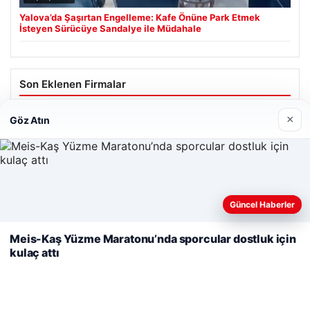
Yalova’da Şaşırtan Engelleme: Kafe Önüne Park Etmek
İsteyen Sürücüye Sandalye ile Müdahale
Son Eklenen Firmalar
×
Göz Atın
Web sitemizi nasıl kullandığınızı daha iyi anlayabilmek,
Güncel Haberler
deneyiminizi kişiselleştirmek ve geliştirmek amacıyla çerezler
kullanıyoruz.
Çerez Politikamız
Meis-Kaş Yüzme Maratonu’nda sporcular dostluk için
kulaç attı
Reddet
Kabul Et