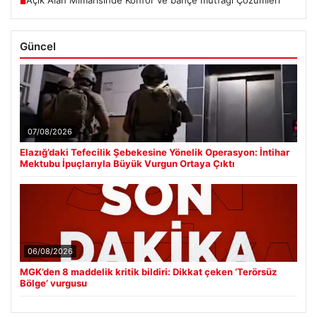
■
Güncel
07/08/2026
Elazığ’daki Tefecilik Şebekesine Yönelik Operasyon: İntihar
Mektubu İpuçlarıyla Büyük Vurgun Ortaya Çıktı
06/08/2026
MGK’den 8 maddelik kritik bildiri: Dikkat çeken ‘Terörsüz
Bölge’ vurgusu