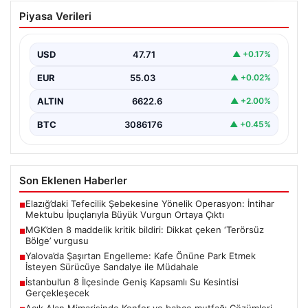
MGK’den 8 maddelik kritik bildiri: Dikkat
Piyasa Verileri
çeken ‘Terörsüz Bölge’ vurgusu
USD
47.71
▲ +0.17%
EUR
55.03
▲ +0.02%
ALTIN
6622.6
▲ +2.00%
BTC
3086176
▲ +0.45%
Son Eklenen Haberler
Elazığ’daki Tefecilik Şebekesine Yönelik Operasyon: İntihar
■
Mektubu İpuçlarıyla Büyük Vurgun Ortaya Çıktı
MGK’den 8 maddelik kritik bildiri: Dikkat çeken ‘Terörsüz
■
Bölge’ vurgusu
Yalova’da Şaşırtan Engelleme: Kafe Önüne Park Etmek
■
İsteyen Sürücüye Sandalye ile Müdahale
İstanbul’un 8 İlçesinde Geniş Kapsamlı Su Kesintisi
■
Gerçekleşecek
Açık Alan Mimarisinde Konfor ve bahçe mutfağı Çözümleri