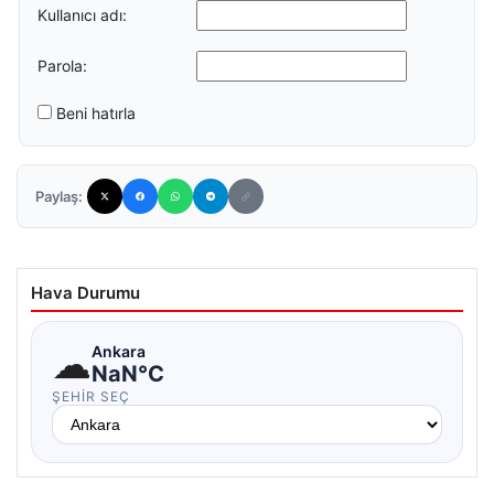
Kullanıcı adı:
Parola:
Beni hatırla
Paylaş:
Hava Durumu
☁
Ankara
NaN°C
ŞEHIR SEÇ