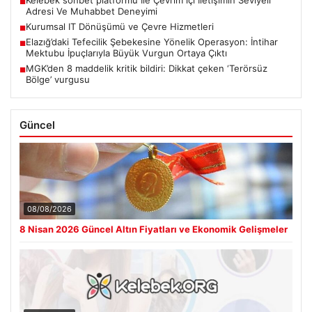
■
Adresi Ve Muhabbet Deneyimi
Kurumsal IT Dönüşümü ve Çevre Hizmetleri
■
Elazığ’daki Tefecilik Şebekesine Yönelik Operasyon: İntihar
■
Mektubu İpuçlarıyla Büyük Vurgun Ortaya Çıktı
MGK’den 8 maddelik kritik bildiri: Dikkat çeken ‘Terörsüz
■
Bölge’ vurgusu
Güncel
08/08/2026
8 Nisan 2026 Güncel Altın Fiyatları ve Ekonomik Gelişmeler