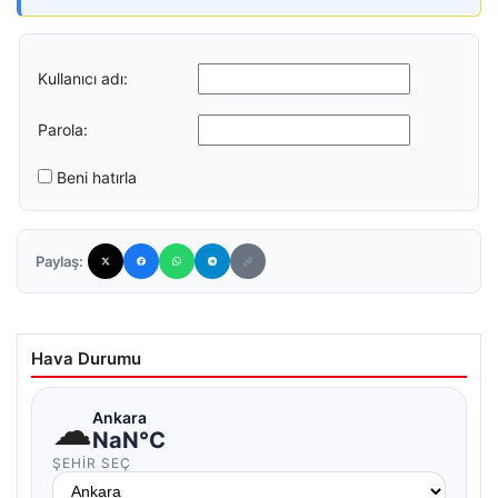
Kullanıcı adı:
Parola:
Beni hatırla
Paylaş:
Hava Durumu
☁
Ankara
NaN°C
ŞEHIR SEÇ