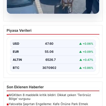
05.08.2026
Yalova’da Şaşırtan Engelleme: Kafe
Piyasa Verileri
Önüne Park Etmek İsteyen Sürücüye
Sandalye ile Müdahale
USD
47.60
▲ +0.06%
Yalova'da yaşanan sıra dışı bir olay, gündeme damgasını
vurdu. Adnan Menderes Mahallesi Ufuk Sokak'ta…
EUR
55.06
▲ +0.09%
ALTIN
6526.7
▲ +0.47%
BTC
3070902
▲ +0.86%
Son Eklenen Haberler
MGK’den 8 maddelik kritik bildiri: Dikkat çeken ‘Terörsüz
■
Bölge’ vurgusu
Yalova’da Şaşırtan Engelleme: Kafe Önüne Park Etmek
■