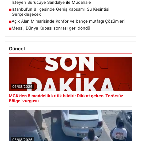
İsteyen Sürücüye Sandalye ile Müdahale
İstanbul’un 8 İlçesinde Geniş Kapsamlı Su Kesintisi
■
Gerçekleşecek
Açık Alan Mimarisinde Konfor ve bahçe mutfağı Çözümleri
■
Messi, Dünya Kupası sonrası geri döndü
■
Güncel
06/08/2026
MGK’den 8 maddelik kritik bildiri: Dikkat çeken ‘Terörsüz
Bölge’ vurgusu
05/08/2026