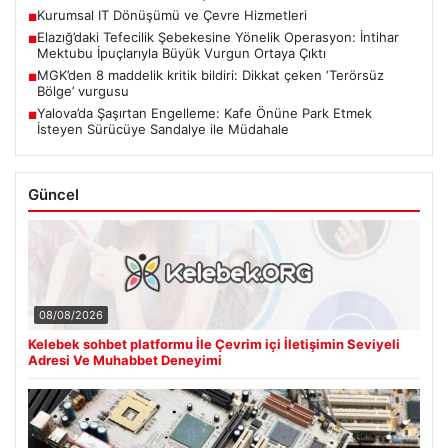
Kurumsal IT Dönüşümü ve Çevre Hizmetleri
■
Elazığ’daki Tefecilik Şebekesine Yönelik Operasyon: İntihar
■
Mektubu İpuçlarıyla Büyük Vurgun Ortaya Çıktı
MGK’den 8 maddelik kritik bildiri: Dikkat çeken ‘Terörsüz
■
Bölge’ vurgusu
Yalova’da Şaşırtan Engelleme: Kafe Önüne Park Etmek
■
İsteyen Sürücüye Sandalye ile Müdahale
Güncel
08/08/2026
Kelebek sohbet platformu İle Çevrim içi İletişimin Seviyeli
Adresi Ve Muhabbet Deneyimi