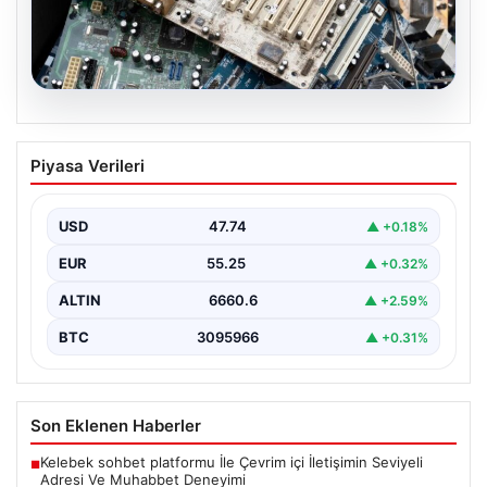
08.08.2026
Kurumsal IT Dönüşümü ve Çevre
Piyasa Verileri
Hizmetleri
Günümüzde değişen teknoloji sayesinde şirketler cihaz
envanterlerini sürekli zamanda yenilemektedir. Bu
USD
47.74
▲ +0.18%
modernizasyon süreçlerinde boşa…
EUR
55.25
▲ +0.32%
ALTIN
6660.6
▲ +2.59%
BTC
3095966
▲ +0.31%
Son Eklenen Haberler
Kelebek sohbet platformu İle Çevrim içi İletişimin Seviyeli
■
Adresi Ve Muhabbet Deneyimi