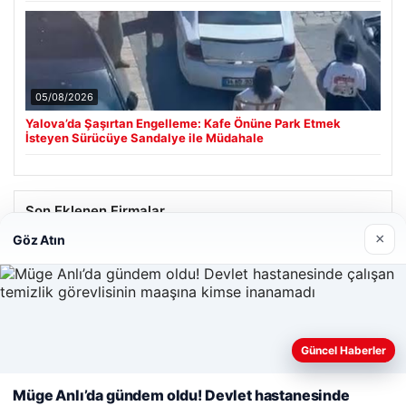
05/08/2026
Yalova’da Şaşırtan Engelleme: Kafe Önüne Park Etmek
İsteyen Sürücüye Sandalye ile Müdahale
Son Eklenen Firmalar
×
Göz Atın
Cengiz Sigorta
23/06/2026
Güncel Haberler
Web sitemizi nasıl kullandığınızı daha iyi anlayabilmek,
deneyiminizi kişiselleştirmek ve geliştirmek amacıyla çerezler
Müge Anlı’da gündem oldu! Devlet hastanesinde
kullanıyoruz.
Çerez Politikamız