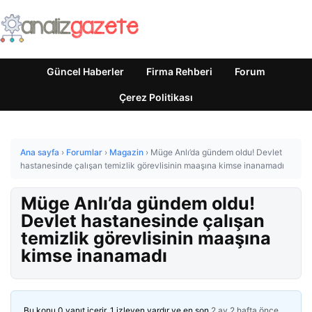
Güncel Haberler
Firma Rehberi
Forum
Çerez Politikası
Ana sayfa
›
Forumlar
›
Magazin
›
Müge Anlı’da gündem oldu! Devlet
hastanesinde çalışan temizlik görevlisinin maaşına kimse inanamadı
Müge Anlı’da gündem oldu!
Devlet hastanesinde çalışan
temizlik görevlisinin maaşına
kimse inanamadı
Bu konu 0 yanıt içerir, 1 izleyen vardır ve en son
2 ay 2 hafta önce