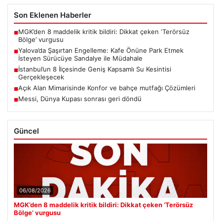
Son Eklenen Haberler
MGK’den 8 maddelik kritik bildiri: Dikkat çeken ‘Terörsüz
■
Bölge’ vurgusu
Yalova’da Şaşırtan Engelleme: Kafe Önüne Park Etmek
■
İsteyen Sürücüye Sandalye ile Müdahale
İstanbul’un 8 İlçesinde Geniş Kapsamlı Su Kesintisi
■
Gerçekleşecek
Açık Alan Mimarisinde Konfor ve bahçe mutfağı Çözümleri
■
Messi, Dünya Kupası sonrası geri döndü
■
Güncel
06/08/2026
MGK’den 8 maddelik kritik bildiri: Dikkat çeken ‘Terörsüz
Bölge’ vurgusu