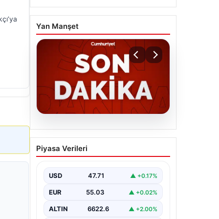
kçı’ya
Yan Manşet
06.08.2026
MGK’den 8 maddelik kritik
Piyasa Verileri
bildiri: Dikkat çeken
‘Terörsüz Bölge’ vurgusu
USD
47.71
▲ +0.17%
EUR
55.03
▲ +0.02%
ALTIN
6622.6
▲ +2.00%