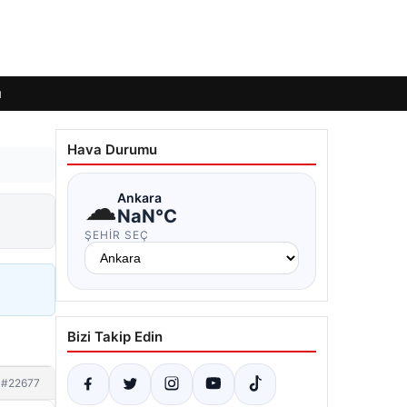
ı
Hava Durumu
☁
Ankara
NaN°C
ŞEHIR SEÇ
Bizi Takip Edin
#22677