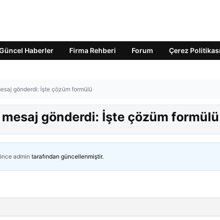
Güncel Haberler
Firma Rehberi
Forum
Çerez Politikas
esaj gönderdi: İşte çözüm formülü
 mesaj gönderdi: İşte çözüm formülü
 önce
admin
tarafından güncellenmiştir.