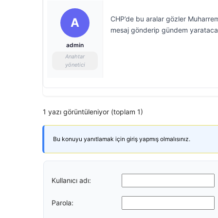
CHP’de bu aralar gözler Muharrem
A
mesaj gönderip gündem yaratacak 
admin
Anahtar
yönetici
1 yazı görüntüleniyor (toplam 1)
Bu konuyu yanıtlamak için giriş yapmış olmalısınız.
Kullanıcı adı:
Parola: