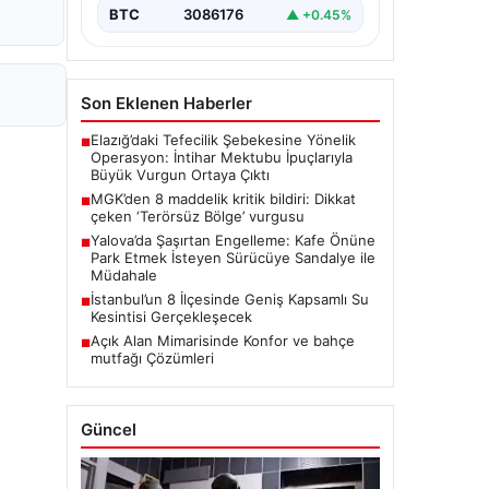
BTC
3086176
▲ +0.45%
Son Eklenen Haberler
Elazığ’daki Tefecilik Şebekesine Yönelik
■
Operasyon: İntihar Mektubu İpuçlarıyla
Büyük Vurgun Ortaya Çıktı
MGK’den 8 maddelik kritik bildiri: Dikkat
■
çeken ‘Terörsüz Bölge’ vurgusu
Yalova’da Şaşırtan Engelleme: Kafe Önüne
■
Park Etmek İsteyen Sürücüye Sandalye ile
Müdahale
İstanbul’un 8 İlçesinde Geniş Kapsamlı Su
■
Kesintisi Gerçekleşecek
Açık Alan Mimarisinde Konfor ve bahçe
■
mutfağı Çözümleri
Güncel