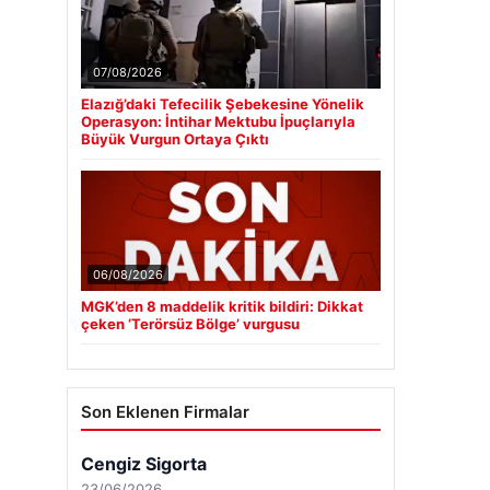
07/08/2026
Elazığ’daki Tefecilik Şebekesine Yönelik
Operasyon: İntihar Mektubu İpuçlarıyla
Büyük Vurgun Ortaya Çıktı
06/08/2026
MGK’den 8 maddelik kritik bildiri: Dikkat
çeken ‘Terörsüz Bölge’ vurgusu
Son Eklenen Firmalar
Cengiz Sigorta
23/06/2026