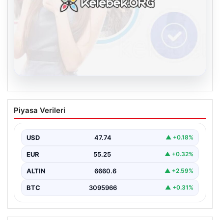
08.08.2026
Kelebek sohbet platformu İle Çevrim içi
Piyasa Verileri
İletişimin Seviyeli Adresi Ve Muhabbet
Deneyimi
USD
47.74
▲ +0.18%
İnternet ortamında insanların seviyeli bir şekilde irtibat
kurması ciddi bir değer taşımaktadır. Günümüzde
EUR
55.25
▲ +0.32%
çeşitli…
ALTIN
6660.6
▲ +2.59%
BTC
3095966
▲ +0.31%