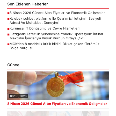
Son Eklenen Haberler
8 Nisan 2026 Güncel Altın Fiyatları ve Ekonomik Gelişmeler
■
Kelebek sohbet platformu İle Çevrim içi İletişimin Seviyeli
■
Adresi Ve Muhabbet Deneyimi
Kurumsal IT Dönüşümü ve Çevre Hizmetleri
■
Elazığ’daki Tefecilik Şebekesine Yönelik Operasyon: İntihar
■
Mektubu İpuçlarıyla Büyük Vurgun Ortaya Çıktı
MGK’den 8 maddelik kritik bildiri: Dikkat çeken ‘Terörsüz
■
Bölge’ vurgusu
Güncel
08/08/2026
8 Nisan 2026 Güncel Altın Fiyatları ve Ekonomik Gelişmeler